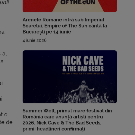
unii
Arenele Romane intră sub Imperiul
.
Soarelui: Empire of The Sun cântă la
ma
București pe 14 iunie
4 iunie 2026
 al
la
ei
i
Summer Well, primul mare festival din
at o
România care anunță artiști pentru
cte de
2026: Nick Cave & The Bad Seeds,
primii headlineri confirmați