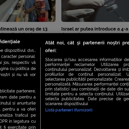
tinează un oraș de 13
Israel ar putea introduce a 4-a
 locuitori după ce au
de vaccin
icate noi cazuri Covid
idențiale
Atât noi, cât și partenerii noștri p
oferi:
 dispozitivul dvs.,
u caracter personal.
Stocarea și/sau accesarea informațiilor de
i jos, respectiv vă
performanței reclamelor. Utilizarea pro
agina cu politica de
conținutului personalizat. Dezvoltarea și îmb
profilurilor de conținut personalizat. Ut
 noștri și nu vă vor
selectarea publicității personalizate. Crearea
personalizată. Măsurarea performanței conțin
prin statistici sau combinații de date din sur
ublicitate partenere,
limitate pentru a selecta conținutul. Utiliz
ucram date pentru a
selecta publicitatea. Date precise de geol
nutul si anunturile
scanarea dispozitivului.
., pentru a va oferi
Listă parteneri (furnizori)
CH FEVER
NIGHT FEVER
LIVE FEVER CONCERT
analiza traficul pe
GDPR in legatura cu
 fi exercitate prin