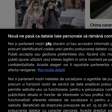
China caran
milioane de
fost identif
Nouă ne pasă ca datele tale personale să rămână conf
Noi și partenerii noștri
589
stocăm și/sau accesăm informații pe
precum identificatorii cookie unici pentru prelucrarea datelor c
Puteți accepta sau gestiona preferințele dvs. făcând clic ma
puteți opune utilizării unui interes legitim în orice moment pe p
confidențialitate. Aceste alegeri vor fi raportate partenerilor
afecta navigarea.
Mai multe detalii
Noi si partenerii nostri (retelele de socializare si agentiile de p
precum si furnizorii nostri de servicii de date analitice) prel
permite website-ului sa functioneze, pentru a personaliza conti
publicitare afisate in functie de interesele si/sau profilul dvs
ȘTIRI
SMART SHORTS
LIVE FEVER
BRUN
functionalitati aferente retelelor de socializare si pentru a 
website. Beneficiati de drepturile prevazute de art. 15-22 din 
ASCULTĂ ACUM RADIOURILE SMART
prelucrarea datelor cu caracter personal. Aceste drepturi pot