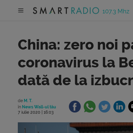
107.3 Mhz
China: zero noi p
coronavirus la B
dată de la izbuc
de
M. T.
în
News Wall-ul tău
7 iulie 2020 | 16:03