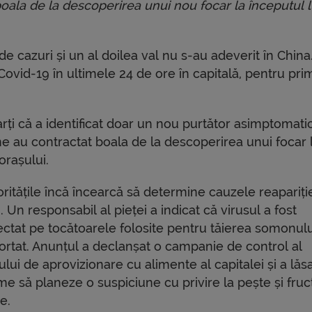
oala de la descoperirea unui nou focar la începutul l
e cazuri și un al doilea val nu s-au adeverit în China
 Covid-19 în ultimele 24 de ore în capitală, pentru pri
ți că a identificat doar un nou purtător asimptomatic
 au contractat boala de la descoperirea unui focar 
 orașului.
ritățile încă încearcă să determine cauzele reapariți
i. Un responsabil al pieței a indicat că virusul a fost
ectat pe tocătoarele folosite pentru tăierea somonulu
ortat. Anunțul a declanșat o campanie de control al
ului de aprovizionare cu alimente al capitalei și a lăs
me să planeze o suspiciune cu privire la pește și fru
e.