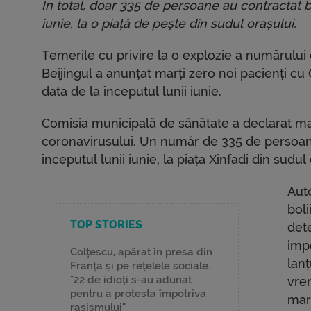
În total, doar 335 de persoane au contractat b
iunie, la o piață de pește din sudul orașului.
Temerile cu privire la o explozie a numărului d
Beijingul a anunțat marți zero noi pacienți cu
data de la începutul lunii iunie.
Comisia municipală de sănătate a declarat mar
coronavirusului. Un număr de 335 de persoane
începutul lunii iunie, la piața Xinfadi din sudul
Auto
boli
TOP STORIES
det
imp
Colțescu, apărat în presa din
lanț
Franța și pe rețelele sociale.
"22 de idioți s-au adunat
vre
pentru a protesta împotriva
mar
rasismului"