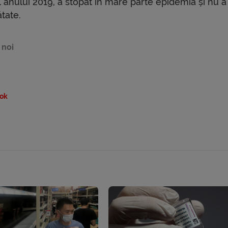
l anului 2019, a stopat în mare parte epidemia și nu a
tate.
 noi
ok