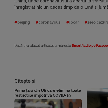
China, unde coronavirusul a apărut la sfârșitu
înregistrat niciun deces timp de o lună și jumă
beijing
coronavirus
focar
zero cazuri
Dacă ti-a plăcut articolul urmărește
SmartRadio pe Facebo
Citește și
Prima țară din UE care elimină toate
restricțiile împotriva COVID-19