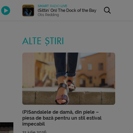
SMART
RADIO
LIVE
(Sittin' On) The Dock of the Bay
Otis Redding
ALTE ȘTIRI
(P)Sandalele de damă, din piele –
piesa de bază pentru un stil estival
impecabil
21 iulie 2026