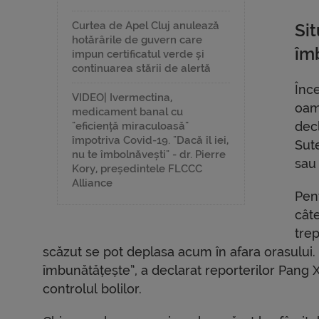
Curtea de Apel Cluj anulează
Sit
hotărârile de guvern care
îm
impun certificatul verde și
continuarea stării de alertă
Înce
VIDEO| Ivermectina,
oam
medicament banal cu
decl
"eficiență miraculoasă"
împotriva Covid-19. "Dacă îl iei,
Sut
nu te îmbolnăvești" - dr. Pierre
sau 
Kory, președintele FLCCC
Alliance
Pent
câte
trep
scăzut se pot deplasa acum în afara orasului. 
îmbunătățește”, a declarat reporterilor Pang 
controlul bolilor.