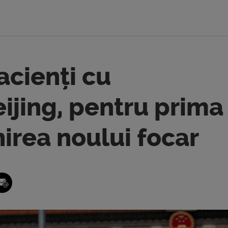
acienți cu
eijing, pentru prima
nirea noului focar