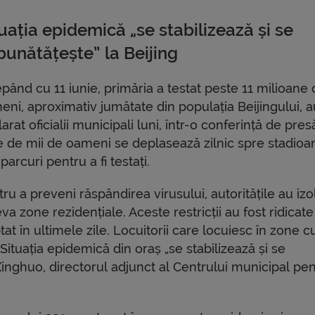
uația epidemică „se stabilizează și se
bunătățește” la Beijing
pând cu 11 iunie, primăria a testat peste 11 milioane
eni, aproximativ jumătate din populația Beijingului, a
arat oficialii municipali luni, într-o conferință de pres
e de mii de oameni se deplasează zilnic spre stadioa
parcuri pentru a fi testați.
ru a preveni răspândirea virusului, autoritățile au izo
va zone rezidențiale. Aceste restricții au fost ridicate
tat în ultimele zile. Locuitorii care locuiesc în zone cu
Situația epidemică din oraș „se stabilizează și se
Xinghuo, directorul adjunct al Centrului municipal pe