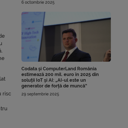
6 octombrie 2025
 de
u
ă.
ne
Codata și ComputerLand România
estimează 200 mil. euro în 2025 din
lat
soluții IoT și AI: „AI-ul este un
generator de forță de muncă”
 risc
29 septembrie 2025
ntru