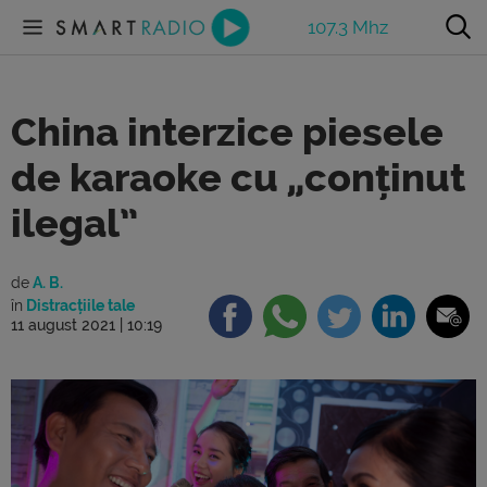
107.3 Mhz
China interzice piesele
de karaoke cu „conținut
ilegal”
de
A. B.
în
Distracțiile tale
11 august 2021 | 10:19