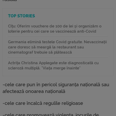
TOP STORIES
Cîțu: Oferim vouchere de 100 de lei și organizăm o
loterie pentru cei care se vaccinează anti-Covid
Germania elimină testele Covid gratuite. Nevaccinații
care doresc să meargă la restaurant sau
cinematograf trebuie să plătească
Actrița Christina Applegate este diagnosticată cu
scleroză multiplă. "Viața merge înainte"
-cele care pun în pericol siguranța națională sau
afectează onoarea națională
-cele care încalcă regulile religioase
-cele care promovează violența, jocurile de