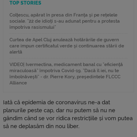
TOP STORIES
Colțescu, apărat în presa din Franța și pe rețelele
sociale. "22 de idioți s-au adunat pentru a protesta
împotriva rasismului"
Curtea de Apel Cluj anulează hotărârile de guvern
care impun certificatul verde și continuarea stării de
alertă
VIDEO| Ivermectina, medicament banal cu "eficiență
miraculoasă" împotriva Covid-19. "Dacă îl iei, nu te
îmbolnăvești" - dr. Pierre Kory, președintele FLCCC
Alliance
Iată că epidemia de coronavirus ne-a dat
planurile peste cap, dar nu putem să nu ne
gândim când se vor ridica restricțiile și vom putea
să ne deplasăm din nou liber.