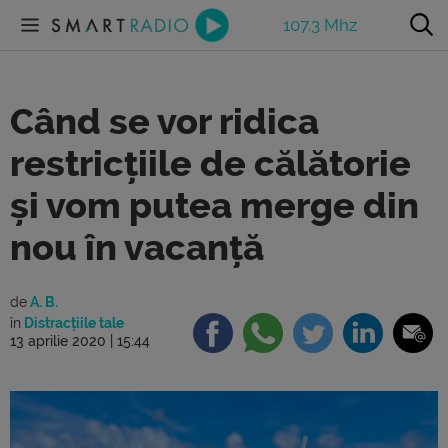
107.3 Mhz
Când se vor ridica
restricțiile de călătorie
și vom putea merge din
nou în vacanță
de
A. B.
în
Distracțiile tale
13 aprilie 2020 | 15:44