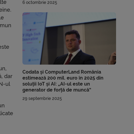
lte
6 octombrie 2025
eine.
le
 imun
este
un,
Codata și ComputerLand România
, dar
estimează 200 mil. euro în 2025 din
RN-ul
soluții IoT și AI: „AI-ul este un
generator de forță de muncă”
29 septembrie 2025
un
licate