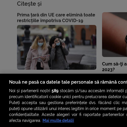
Citește și
Prima țară din UE care elimină toate
restricțiile împotriva COVID-19
Cum să-ţi a
2023?
Nouă ne pasă ca datele tale personale să rămână conf
Noi și partenerii noștri
589
stocăm și/sau accesăm informații pe
precum identificatorii cookie unici pentru prelucrarea datelor c
Puteți accepta sau gestiona preferințele dvs. făcând clic ma
puteți opune utilizării unui interes legitim în orice moment pe p
confidențialitate. Aceste alegeri vor fi raportate partenerilor
afecta navigarea.
Mai multe detalii