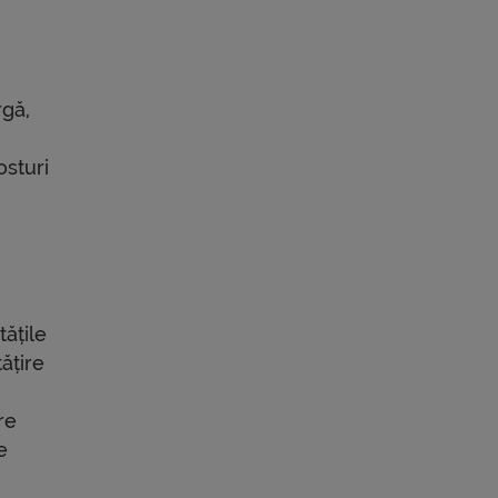
rgă,
osturi
r
tățile
ățire
re
e