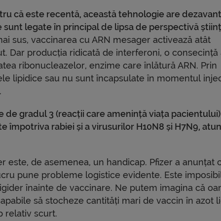
tru că este recentă, această tehnologie are dezavan
 sunt legate în principal de lipsa de perspectivă științ
i sus, vaccinarea cu ARN mesager activează atât
t. Dar producția ridicată de interferoni, o consecință
tatea ribonucleazelor, enzime care înlătură ARN. Prin
e lipidice sau nu sunt încapsulate în momentul inject
.
e de gradul 3 (reacții care amenință viața pacientului)
împotriva rabiei și a virusurilor H10N8 și H7N9, atun
er este, de asemenea, un handicap. Pfizer a anunțat 
lucru pune probleme logistice evidente. Este imposibi
frigider înainte de vaccinare. Ne putem imagina că oa
pabile să stocheze cantități mari de vaccin în azot l
 relativ scurt.