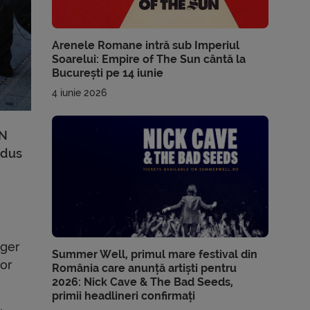
Arenele Romane intră sub Imperiul
Soarelui: Empire of The Sun cântă la
București pe 14 iunie
4 iunie 2026
RN
odus
ager
Summer Well, primul mare festival din
vor
România care anunță artiști pentru
2026: Nick Cave & The Bad Seeds,
primii headlineri confirmați