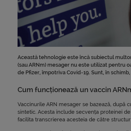
Această tehnologie este încă subiectul multo
(sau ARNm) mesager nu este utilizat pentru oam
de Pfizer, împotriva Covid-19. Sunt, în schimb,
Cum funcționează un vaccin ARN
Vaccinurile ARN mesager se bazează, după c
sintetic. Acesta include secvența proteinei de 
facilita transcrierea acesteia de către structur