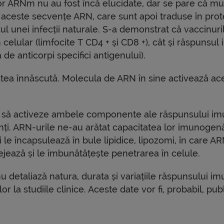
r ARNm nu au fost încă elucidate, dar se pare că mu
e aceste secvențe ARN, care sunt apoi traduse în prot
l unei infecții naturale. S-a demonstrat că vaccinuri
lular (limfocite T CD4 + și CD8 +), cât și răspunsul
de anticorpi specifici antigenului).
ea înnăscută. Molecula de ARN în sine activează ac
e să activeze ambele componente ale răspunsului im
anți. ARN-urile ne-au arătat capacitatea lor imunogenă
i le încapsulează în bule lipidice, lipozomi, în care A
tejează și le îmbunătățește penetrarea în celule.
 detaliază natura, durata și variațiile răspunsului im
or la studiile clinice. Aceste date vor fi, probabil, pub