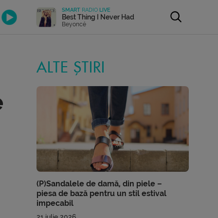
SMART
RADIO
LIVE
Best Thing I Never Had
Beyoncé
ALTE ȘTIRI
e
(P)Sandalele de damă, din piele –
piesa de bază pentru un stil estival
impecabil
21 iulie 2026