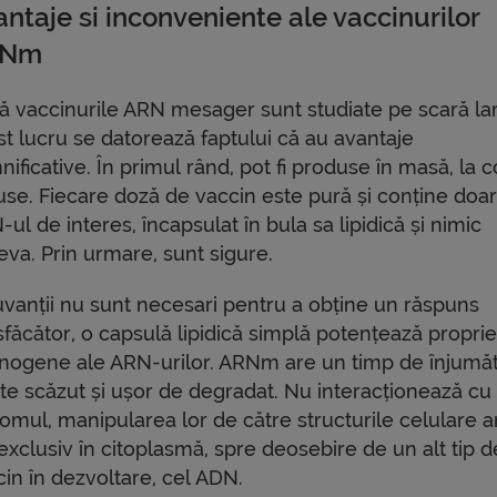
ntaje si inconveniente ale vaccinurilor
RNm
ă vaccinurile ARN mesager sunt studiate pe scară la
st lucru se datorează faptului că au avantaje
ificative. În primul rând, pot fi produse în masă, la c
use. Fiecare doză de vaccin este pură și conține doa
ul de interes, încapsulat în bula sa lipidică și nimic
eva. Prin urmare, sunt sigure.
uvanții nu sunt necesari pentru a obține un răspuns
sfăcător, o capsulă lipidică simplă potențează proprie
nogene ale ARN-urilor. ARNm are un timp de înjumăt
rte scăzut și ușor de degradat. Nu interacționează cu
omul, manipularea lor de către structurile celulare a
exclusiv în citoplasmă, spre deosebire de un alt tip d
cin în dezvoltare, cel ADN.