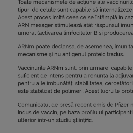
Toate mecanismele de acțiune ale vaccinurilo
tipuri de celule sunt capabile să internalizez
Acest proces imită ceea ce se întâmplă în cazu
ARN mesager stimulează atât răspunsul imun ce
umoral (activarea limfocitelor B și producerea 
ARNm poate declanșa, de asemenea, imunitat
mecanisme și nu antigenul proteic tradus.
Vaccinurile ARNm sunt, prin urmare, capabil
suficient de intens pentru a renunța la adjuv
pentru a le îmbunătăți stabilitatea, cercetători
este stabilizat de polimeri. Acest lucru le pro
Comunicatul de presă recent emis de Pfizer nu
indus de vaccin, pe baza profilului participanțil
ulterior într-un studiu științific.