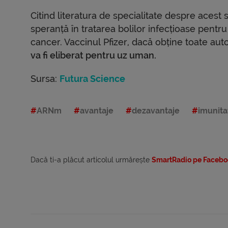
Citind literatura de specialitate despre aces
speranță în tratarea bolilor infecțioase pentru
cancer. Vaccinul Pfizer, dacă obține toate aut
va fi eliberat pentru uz uman.
Sursa:
Futura Science
ARNm
avantaje
dezavantaje
imunita
Dacă ti-a plăcut articolul urmărește
SmartRadio pe Facebo