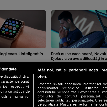
legi ceasul inteligent în
Dacă nu se vaccinează, Novak
Djokovic va avea dificultăți în 
participa la turneele de Grand
din 2022
idențiale
Atât noi, cât și partenerii noștri p
oferi:
 dispozitivul dvs.,
u caracter personal.
Stocarea și/sau accesarea informațiilor de
i jos, respectiv vă
performanței reclamelor. Utilizarea pro
agina cu politica de
conținutului personalizat. Dezvoltarea și îmb
profilurilor de conținut personalizat. Ut
 noștri și nu vă vor
selectarea publicității personalizate. Crearea
personalizată. Măsurarea performanței conțin