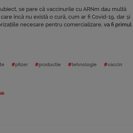
t subiect, se pare că vaccinurile cu ARNm dau multă
 care încă nu există o cură, cum ar fi Covid-19, dar și
orizațiile necesare pentru comercializare,
va fi primul
te
pfizer
productie
tehnologie
vaccin
ok