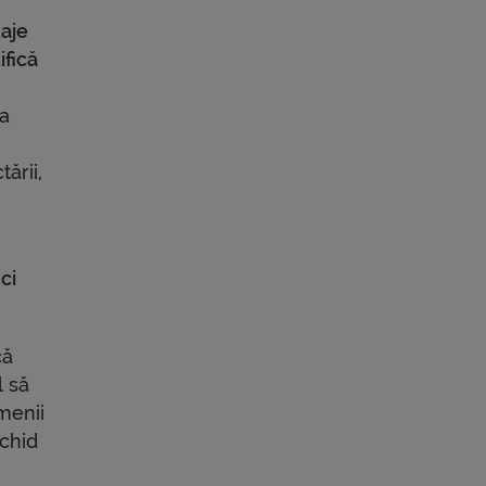
taje
ifică
 a
ării,
ci
că
l să
menii
ichid