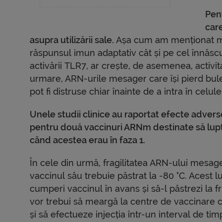
Pen
care
asupra utilizării sale.
Așa cum am menționat ma
răspunsul imun adaptativ cât și pe cel înnăscu
activării TLR7, ar crește, de asemenea, activi
urmare, ARN-urile mesager care își pierd bulel
pot fi distruse chiar înainte de a intra în celule
Unele studii clinice au raportat efecte advers
pentru două vaccinuri ARNm destinate să lupte 
când acestea erau în faza 1.
În cele din urmă, fragilitatea ARN-ului mesag
vaccinul său trebuie păstrat la -80 °C. Acest 
cumperi vaccinul în avans și să-l păstrezi la 
vor trebui să meargă la centre de vaccinare ca
și să efectueze injecția într-un interval de timp