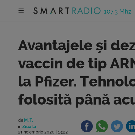
107.3 Mhz
Avantajele și de
vaccin de tip AR
la Pfizer. Tehnol
folosită până a
de
M. T.
în
Ziua ta
21 noiembrie 2020 | 13:22