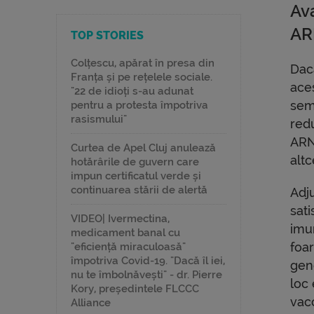
Ava
A
TOP STORIES
Colțescu, apărat în presa din
Dac
Franța și pe rețelele sociale.
ace
"22 de idioți s-au adunat
semn
pentru a protesta împotriva
rasismului"
red
ARN-
Curtea de Apel Cluj anulează
altc
hotărârile de guvern care
impun certificatul verde și
continuarea stării de alertă
Adj
sati
VIDEO| Ivermectina,
imu
medicament banal cu
foa
"eficiență miraculoasă"
împotriva Covid-19. "Dacă îl iei,
gen
nu te îmbolnăvești" - dr. Pierre
loc 
Kory, președintele FLCCC
vac
Alliance