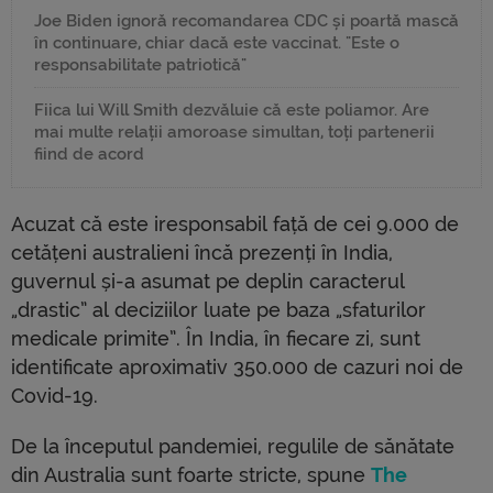
Joe Biden ignoră recomandarea CDC și poartă mască
în continuare, chiar dacă este vaccinat. "Este o
responsabilitate patriotică"
Fiica lui Will Smith dezvăluie că este poliamor. Are
mai multe relații amoroase simultan, toți partenerii
fiind de acord
Acuzat că este iresponsabil față de cei 9.000 de
cetățeni australieni încă prezenți în India,
guvernul și-a asumat pe deplin caracterul
„drastic” al deciziilor luate pe baza „sfaturilor
medicale primite”. În India, în fiecare zi, sunt
identificate aproximativ 350.000 de cazuri noi de
Covid-19.
De la începutul pandemiei, regulile de sănătate
din Australia sunt foarte stricte, spune
The