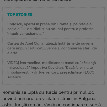
TOP STORIES
Colțescu, apărat în presa din Franța și pe rețelele
sociale. "22 de idioți s-au adunat pentru a protesta
împotriva rasismului"
Curtea de Apel Cluj anulează hotărârile de guvern
care impun certificatul verde și continuarea stării de
alertă
VIDEO| Ivermectina, medicament banal cu "eficiență
miraculoasă" împotriva Covid-19. "Dacă îl iei, nu te
îmbolnăvești" - dr. Pierre Kory, președintele FLCCC
Alliance
România se luptă cu Turcia pentru primul loc
privind numărul de vizitatori străini în Bulgaria,
astfel turiştii români rămân în continuare o sursă