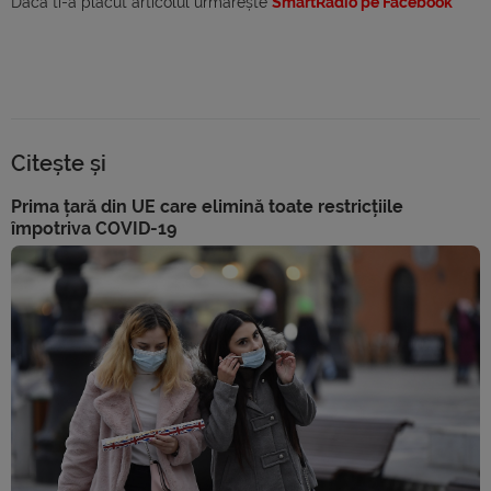
Dacă ti-a plăcut articolul urmărește
SmartRadio pe Facebook
Citește și
Prima țară din UE care elimină toate restricțiile
împotriva COVID-19