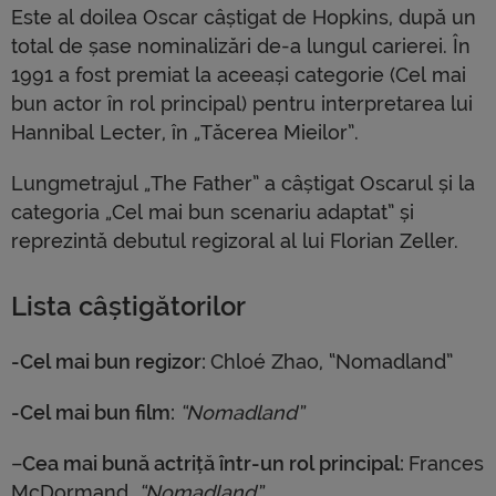
Este al doilea Oscar câștigat de Hopkins, după un
total de șase nominalizări de-a lungul carierei. În
1991 a fost premiat la aceeași categorie (Cel mai
bun actor în rol principal) pentru interpretarea lui
Hannibal Lecter, în „Tăcerea Mieilor”.
Lungmetrajul „The Father” a câștigat Oscarul și la
categoria „Cel mai bun scenariu adaptat” și
reprezintă debutul regizoral al lui Florian Zeller.
Lista câștigătorilor
-Cel mai bun regizor:
Chloé Zhao, “Nomadland”
-Cel mai bun film:
“Nomadland”
–
Cea mai bună actriță într-un rol principal:
Frances
McDormand,
“Nomadland”