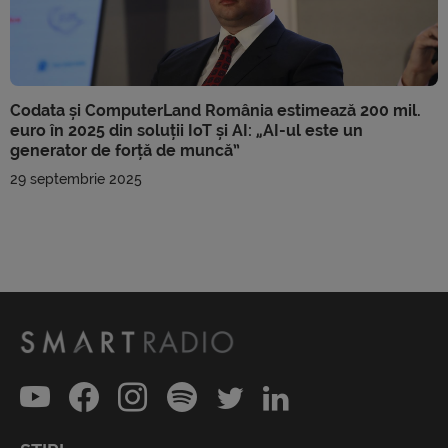
Codata și ComputerLand România estimează 200 mil.
euro în 2025 din soluții IoT și AI: „AI-ul este un
generator de forță de muncă”
29 septembrie 2025