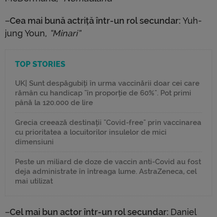
–
Cea mai bună actriță într-un rol secundar:
Yuh-
jung Youn,
“Minari”
TOP STORIES
UK| Sunt despăgubiți în urma vaccinării doar cei care
rămân cu handicap "în proporție de 60%". Pot primi
până la 120.000 de lire
Grecia creează destinații "Covid-free" prin vaccinarea
cu prioritatea a locuitorilor insulelor de mici
dimensiuni
Peste un miliard de doze de vaccin anti-Covid au fost
deja administrate în întreaga lume. AstraZeneca, cel
mai utilizat
–
Cel mai bun actor într-un rol secundar:
Daniel