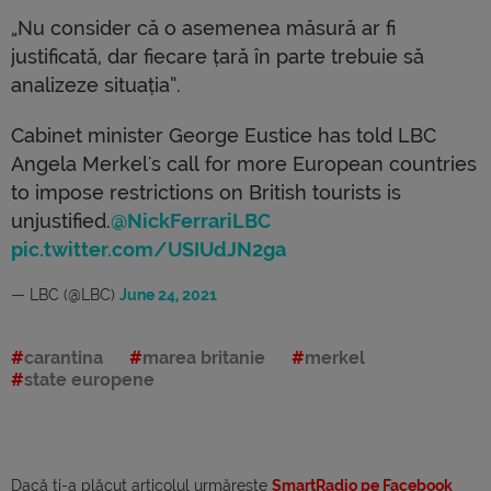
„Nu consider că o asemenea măsură ar fi
justificată, dar fiecare țară în parte trebuie să
analizeze situația”.
Cabinet minister George Eustice has told LBC
Angela Merkel's call for more European countries
to impose restrictions on British tourists is
unjustified.
@NickFerrariLBC
pic.twitter.com/USIUdJN2ga
— LBC (@LBC)
June 24, 2021
carantina
marea britanie
merkel
state europene
Dacă ti-a plăcut articolul urmărește
SmartRadio pe Facebook