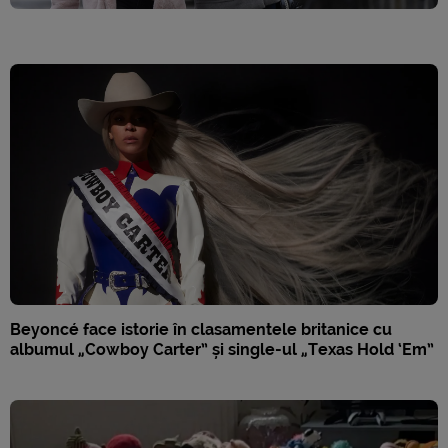
Beyoncé face istorie în clasamentele britanice cu
albumul „Cowboy Carter” și single-ul „Texas Hold ‘Em”