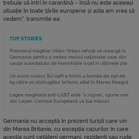
trebuie să intri în carantină – însă nu este aceeași
situație în toate țările europene și asta am vrea să
vedem”, transmite ea.
TOP STORIES
Premierul maghiar Viktor Orban refuză să meargă în
Germania pentru a vedea meciul naționalei sale, din
cauza scandalului de homofobie iscat în ultimele zile
Un avion rusesc SU-24M a trimis 4 bombe de 250 de
kg către un distrugător britanic aflat în Marea Neagră
Legea maghiară anti-LGBT este "o ruşine", spune von
der Leyen. Comisia Europeană va lua măsuri
Germania nu acceptă în prezent turiști care vin
din Marea Britanie, cu excepția cazurilor în care
aceștia sunt cetățeni germani, rezidenți sau rude