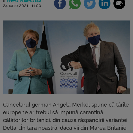
în
News Wall-ul tău
24 iunie 2021 | 11:00
Cancelarul german Angela Merkel spune că țările
europene ar trebui să impună carantină
călătorilor britanici, din cauza răspândirii variantei
Delta. „În țara noastră, dacă vii din Marea Britanie,