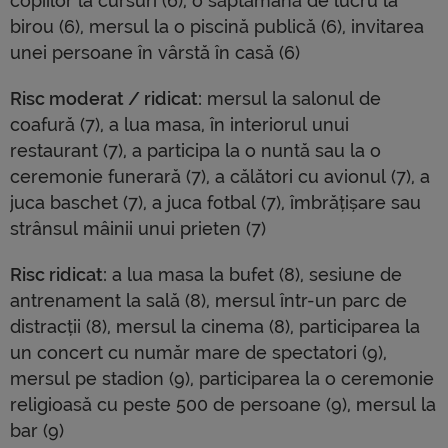
copiilor la cursuri (6), o săptămână de lucru la
birou (6), mersul la o piscină publică (6), invitarea
unei persoane în vârstă în casă (6)
Risc moderat / ridicat:
mersul la salonul de
coafură (7), a lua masa, în interiorul unui
restaurant (7), a participa la o nuntă sau la o
ceremonie funerară (7), a călători cu avionul (7), a
juca baschet (7), a juca fotbal (7), îmbrățișare sau
strânsul mâinii unui prieten (7)
Risc ridicat:
a lua masa la bufet (8), sesiune de
antrenament la sală (8), mersul într-un parc de
distracții (8), mersul la cinema (8), participarea la
un concert cu număr mare de spectatori (9),
mersul pe stadion (9), participarea la o ceremonie
religioasă cu peste 500 de persoane (9), mersul la
bar (9)