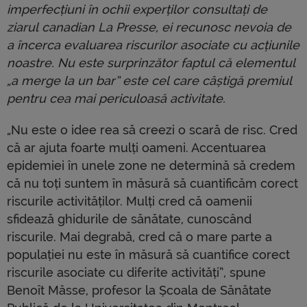
imperfecțiuni în ochii experților consultați de
ziarul canadian La Presse, ei recunosc nevoia de
a încerca evaluarea riscurilor asociate cu acțiunile
noastre. Nu este surprinzător faptul că elementul
„a merge la un bar” este cel care câștigă premiul
pentru cea mai periculoasă activitate.
„Nu este o idee rea să creezi o scară de risc. Cred
că ar ajuta foarte mulți oameni. Accentuarea
epidemiei în unele zone ne determină să credem
că nu toți suntem în măsură să cuantificăm corect
riscurile activităților. Mulți cred că oamenii
sfidează ghidurile de sănătate, cunoscând
riscurile. Mai degrabă, cred că o mare parte a
populației nu este în măsură să cuantifice corect
riscurile asociate cu diferite activități”, spune
Benoît Mâsse, profesor la Școala de Sănătate