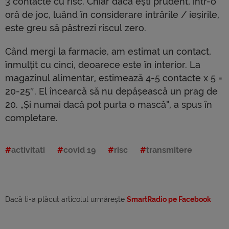
3 contacte cu risc. Chiar dacă ești prudent, într-o
oră de joc, luând în considerare intrările / ieșirile,
este greu să păstrezi riscul zero.
Când mergi la farmacie, am estimat un contact,
înmulțit cu cinci, deoarece este în interior. La
magazinul alimentar, estimează 4-5 contacte x 5 =
20-25″. El încearcă să nu depășească un prag de
20. „Și numai dacă pot purta o mască”, a spus în
completare.
activitati
covid 19
risc
transmitere
Dacă ti-a plăcut articolul urmărește
SmartRadio pe Facebook