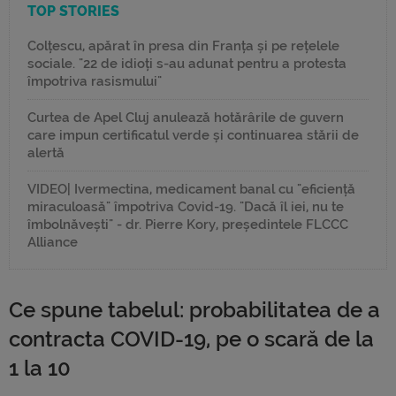
TOP STORIES
Colțescu, apărat în presa din Franța și pe rețelele
sociale. "22 de idioți s-au adunat pentru a protesta
împotriva rasismului"
Curtea de Apel Cluj anulează hotărârile de guvern
care impun certificatul verde și continuarea stării de
alertă
VIDEO| Ivermectina, medicament banal cu "eficiență
miraculoasă" împotriva Covid-19. "Dacă îl iei, nu te
îmbolnăvești" - dr. Pierre Kory, președintele FLCCC
Alliance
Ce spune tabelul: probabilitatea de a
contracta COVID-19, pe o scară de la
1 la 10