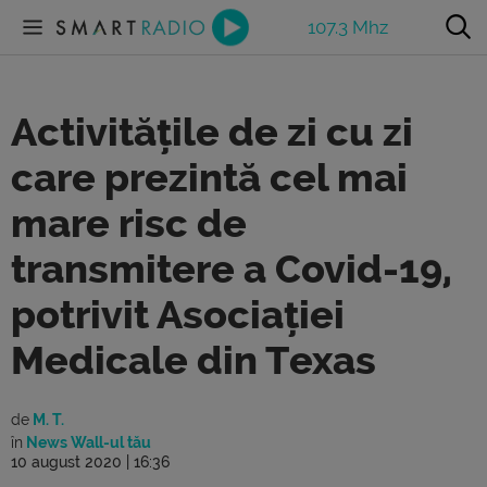
107.3 Mhz
Activitățile de zi cu zi
care prezintă cel mai
mare risc de
transmitere a Covid-19,
potrivit Asociației
Medicale din Texas
de
M. T.
în
News Wall-ul tău
10 august 2020 | 16:36