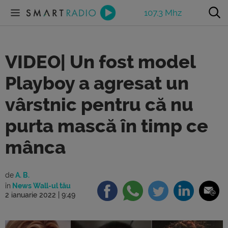
107.3 Mhz
VIDEO| Un fost model
Playboy a agresat un
vârstnic pentru că nu
purta mască în timp ce
mânca
de
A. B.
în
News Wall-ul tău
2 ianuarie 2022 | 9:49