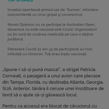
TOP STORIES
Israelul raportează primul caz de "flurona", infectare
concomitentă cu virus gripal şi coronavirus
Novak Djokovic nu va participa la Australian Open,
deoarece nu este vaccinat anti-Covid. Organizatorii
nu țin cont de scutirea medicală pe care o deține
jucătorul
Petrecere Covid| 21 din 33 de participanți au fost
infectați cu Omicron. Toți erau triplu vaccinați
„Spune-i să-și pună masca!”, a strigat Patricia
Cornwall, o pasageră a unui avion care plecase
din Tampa, Florida, cu destinația Atlanta, Georgia,
SUA. Anterior, tânăra îi ceruse unei însoțitoare de
bord să o ajute să-și găsească locul.
Pentru ca accesul era blocat de căruciorul cu