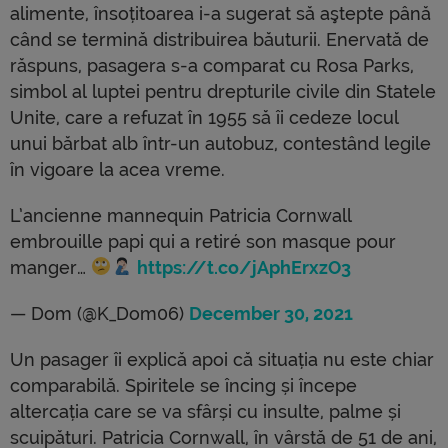
alimente, însoțitoarea i-a sugerat să aştepte până
când se termină distribuirea băuturii. Enervată de
răspuns, pasagera s-a comparat cu Rosa Parks,
simbol al luptei pentru drepturile civile din Statele
Unite, care a refuzat în 1955 să îi cedeze locul
unui bărbat alb într-un autobuz, contestând legile
în vigoare la acea vreme.
L’ancienne mannequin Patricia Cornwall
embrouille papi qui a retiré son masque pour
manger…
https://t.co/jAphErxzO3
— Dom (@K_Dom06)
December 30, 2021
Un pasager îi explică apoi că situația nu este chiar
comparabilă. Spiritele se încing și începe
altercația care se va sfârși cu insulte, palme și
scuipături. Patricia Cornwall, în vârstă de 51 de ani,