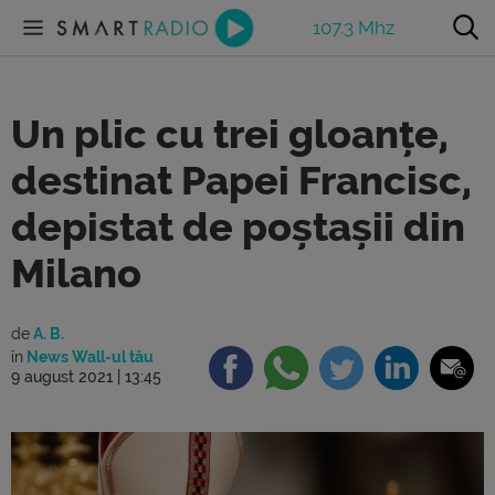
107.3 Mhz
Un plic cu trei gloanțe,
destinat Papei Francisc,
depistat de poștașii din
Milano
de
A. B.
în
News Wall-ul tău
9 august 2021 | 13:45