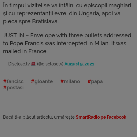
În timpul vizitei se va întâlni cu episcopii maghiari
și cu reprezentanții evrei din Ungaria, apoi va
pleca spre Bratislava.
JUST IN – Envelope with three bullets addressed
to Pope Francis was intercepted in Milan. It was
mailed in France.
— Disclose.tv
(@disclosetv)
August 9, 2021
fancisc
gloante
milano
papa
postasi
Dacă ti-a plăcut articolul urmărește
SmartRadio pe Facebook