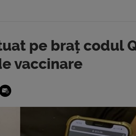
atuat pe braț codul 
de vaccinare