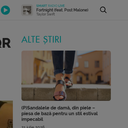
SMART
RADIO
LIVE
Fortnight (feat. Post Malone)
Taylor Swift
QR
ALTE ȘTIRI
(P)Sandalele de damă, din piele –
piesa de bază pentru un stil estival
impecabil
21 iulie 2026