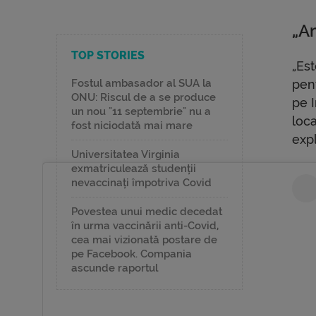
„Am
TOP STORIES
„Est
Fostul ambasador al SUA la
pen
ONU: Riscul de a se produce
pe I
un nou "11 septembrie" nu a
loca
fost niciodată mai mare
expl
Universitatea Virginia
exmatriculează studenții
nevaccinați împotriva Covid
Povestea unui medic decedat
în urma vaccinării anti-Covid,
cea mai vizionată postare de
pe Facebook. Compania
ascunde raportul