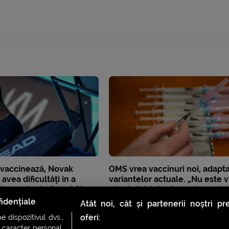
 vaccinează, Novak
OMS vrea vaccinuri noi, adapt
avea dificultăți în a
variantelor actuale. „Nu este v
a turneele de Grand Slam
să administrăm în mod repeta
ale primelor vaccinuri”
idențiale
Atât noi, cât și partenerii noștri p
oferi:
 dispozitivul dvs.,
u caracter personal.