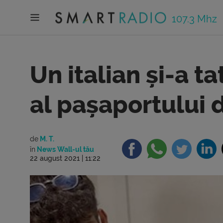
107.3 Mhz
Un italian și-a t
al pașaportului 
de
M. T.
în
News Wall-ul tău
22 august 2021 | 11:22