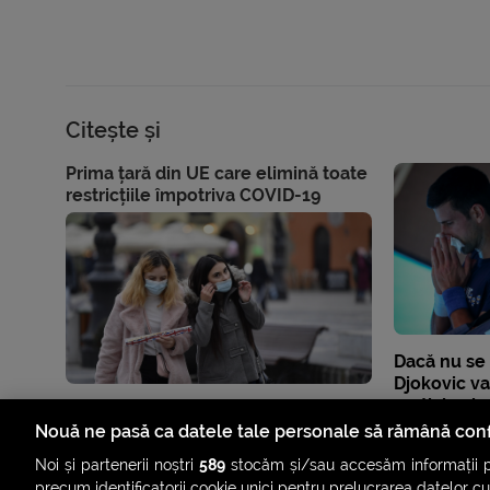
Citește și
Prima țară din UE care elimină toate
restricțiile împotriva COVID-19
Dacă nu se
Djokovic va 
participa l
din 2022
Nouă ne pasă ca datele tale personale să rămână conf
Noi și partenerii noștri
589
stocăm și/sau accesăm informații pe
precum identificatorii cookie unici pentru prelucrarea datelor c