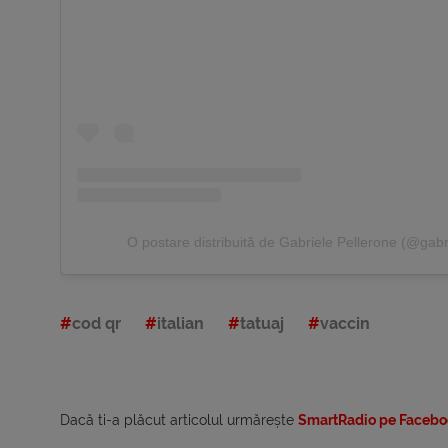
O postare distribuită de Gabriele Pellerone (@gabr
cod qr
italian
tatuaj
vaccin
Dacă ti-a plăcut articolul urmărește
SmartRadio pe Facebo