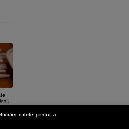
ate
iabil
t doze
relucrăm datele pentru a