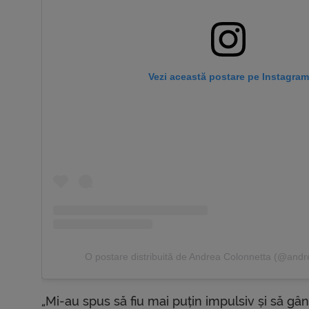
Vezi această postare pe Instagram
O postare distribuită de Andrea Colonnetta (@andr
„Mi-au spus să fiu mai puțin impulsiv și să gâ