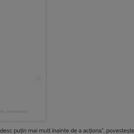
ea_colonnetta)
ndesc puțin mai mult înainte de a acționa”, povestește