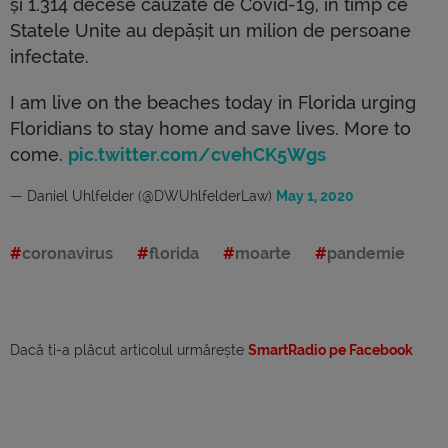
și 1.314 decese cauzate de Covid-19, în timp ce
Statele Unite au depășit un milion de persoane
infectate.
I am live on the beaches today in Florida urging
Floridians to stay home and save lives. More to
come.
pic.twitter.com/cvehCK5Wgs
— Daniel Uhlfelder (@DWUhlfelderLaw)
May 1, 2020
coronavirus
florida
moarte
pandemie
Dacă ti-a plăcut articolul urmărește
SmartRadio pe Facebook