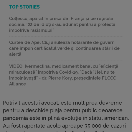
TOP STORIES
Colțescu, apărat în presa din Franța și pe rețelele
sociale. "22 de idioți s-au adunat pentru a protesta
împotriva rasismului"
Curtea de Apel Cluj anulează hotărârile de guvern
care impun certificatul verde și continuarea stării de
alertă
VIDEO| Ivermectina, medicament banal cu "eficiență
miraculoasă" împotriva Covid-19. "Dacă îl iei, nu te
îmbolnăvești" - dr. Pierre Kory, președintele FLCCC
Alliance
Potrivit acestui avocat, este mult prea devreme
pentru a deschide plaja pentru public deoarece
pandemia este în plină evoluție în statul american.
Au fost raportate acolo aproape 35.000 de cazuri