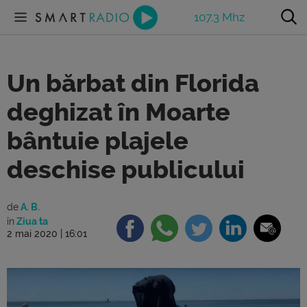
107.3 Mhz
Un bărbat din Florida
deghizat în Moarte
bântuie plajele
deschise publicului
de
A. B.
în
Ziua ta
2 mai 2020 | 16:01