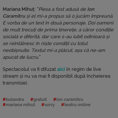
Mariana Mihuț
: ”
Piesa a fost adusă de
Ion
Caramitru
și el mi-a propus să o jucăm împreună.
E vorba de un text în două personaje. Doi oameni
de mult trecuți de prima tinerețe, a căror condiție
socială e diferită, dar care s-au iubit odinioară și
se reîntâlnesc în niște condiții cu totul
neobișnuite. Textul mi-a plăcut, așa că ne-am
apucat de lucru.
”
Spectacolul va fi difuzat
aici
în regim de live
stream și nu va mai fi disponibil după încheierea
transmisiei.
bulandra
gratuit
ion caramitru
mariana mihut
sorry
teatru online