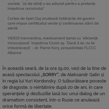
sociale. "22 de idioți s-au adunat pentru a protesta
împotriva rasismului"
Curtea de Apel Cluj anulează hotărârile de guvern
care impun certificatul verde și continuarea stării de
alertă
VIDEO| Ivermectina, medicament banal cu "eficiență
miraculoasă" împotriva Covid-19. "Dacă îl iei, nu te
îmbolnăvești" - dr. Pierre Kory, președintele FLCCC
Alliance
În această seară, de la ora 19.00, vezi de la tine de
acasă spectacolul
„SORRY”
, de Aleksandr Galin și
în regia lui Yuri Kordonsky. O tulburătoare poveste
de dragoste, o reîntâlnire după 20 de ani, în care
speranţele şi deziluziile lasă loc unui dialog de un
dramatism consistent, într-o Rusie ce anulează
orice formă de libertate.