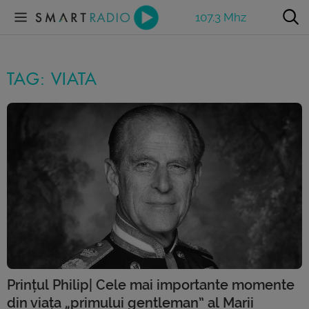
107.3 Mhz
TAG: VIATA
Prințul Philip| Cele mai importante momente
din viața „primului gentleman” al Marii