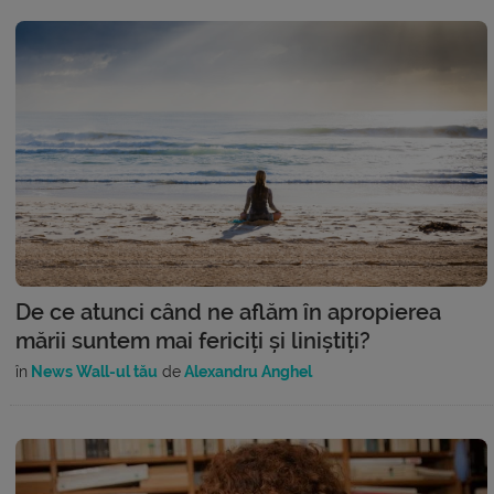
De ce atunci când ne aflăm în apropierea
mării suntem mai fericiți și liniștiți?
în
News Wall-ul tău
de
Alexandru Anghel