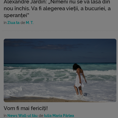
Alexandre Jardin: „Nimeni nu se va lăsa din
nou închis. Va fi alegerea vieții, a bucuriei, a
speranței”
în
Ziua ta
de
M. T.
Vom fi mai fericiți!
în
News Wall-ul tău
de
Iulia Maria Pârlea