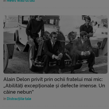
în
News Wall-ul tău
Alain Delon privit prin ochii fratelui mai mic:
„Abilități excepționale și defecte imense. Un
câine nebun”
în
Distracțiile tale