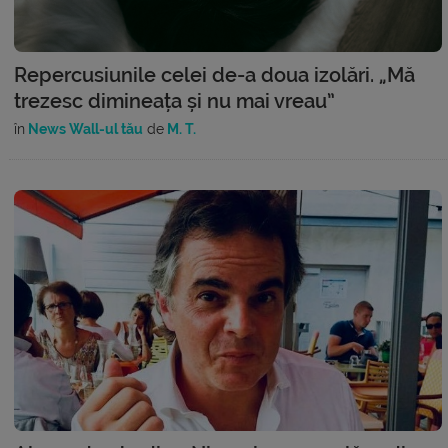
Repercusiunile celei de-a doua izolări. „Mă
trezesc dimineața și nu mai vreau”
în
News Wall-ul tău
de
M. T.