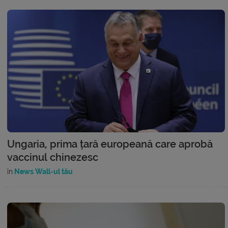
Ungaria, prima țară europeană care aprobă
vaccinul chinezesc
în
News Wall-ul tău