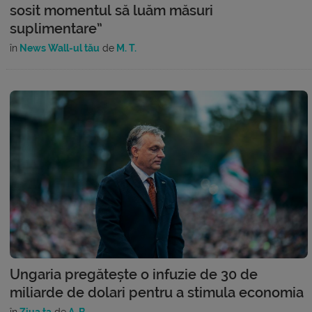
sosit momentul să luăm măsuri
suplimentare”
în
News Wall-ul tău
de
M. T.
Ungaria pregătește o infuzie de 30 de
miliarde de dolari pentru a stimula economia
în
Ziua ta
de
A. B.