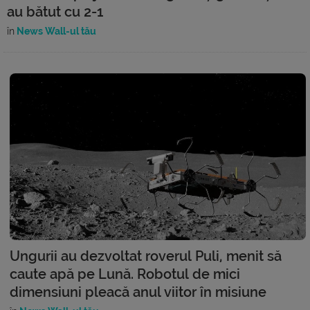
au bătut cu 2-1
în
News Wall-ul tău
Ungurii au dezvoltat roverul Puli, menit să
caute apă pe Lună. Robotul de mici
dimensiuni pleacă anul viitor în misiune