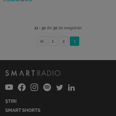
21 - 30
din
30
de înregistrări
1
2
3
ȘTIRI
SMART SHORTS