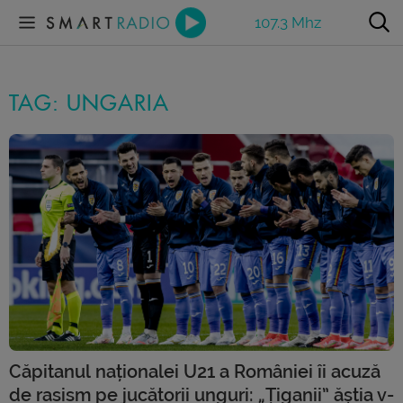
107.3 Mhz
TAG: UNGARIA
Căpitanul naționalei U21 a României îi acuză
de rasism pe jucătorii unguri: „Țiganii” ăștia v-