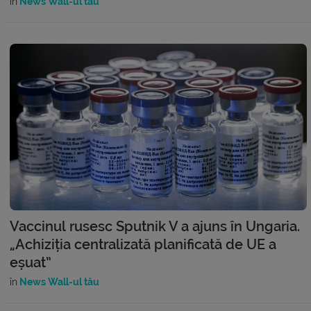
în
News Wall-ul tău
Vaccinul rusesc Sputnik V a ajuns în Ungaria.
„Achiziția centralizată planificată de UE a
eșuat”
în
News Wall-ul tău