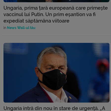
Ungaria, prima țară europeană care primește
vaccinul lui Putin. Un prim eșantion va fi
expediat săptămâna viitoare
în
News Wall-ul tău
Ungaria intră din nou în stare de urgență. „A