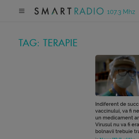
107.3 Mhz
TAG: TERAPIE
Indiferent de suc
vaccinului, va fi n
un medicament an
Virusul nu va fi era
bolnavii trebuie tr