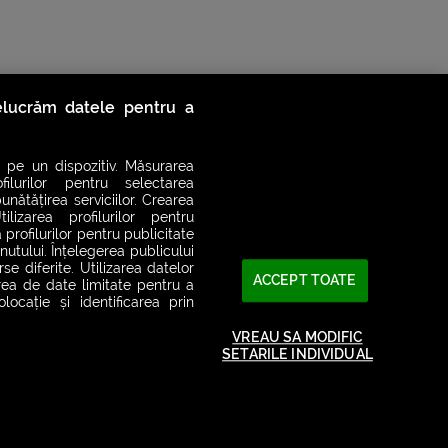
relucrăm datele pentru a
 pe un dispozitiv. Măsurarea
filurilor pentru selectarea
unătățirea serviciilor. Crearea
ilizarea profilurilor pentru
 profilurilor pentru publicitate
utului. Înțelegerea publicului
se diferite. Utilizarea datelor
ACCEPT TOATE
area de date limitate pentru a
ocație și identificarea prin
2026© SMART RADIO. Toate drepturile rezervate
VREAU SA MODIFIC
SETARILE INDIVIDUAL