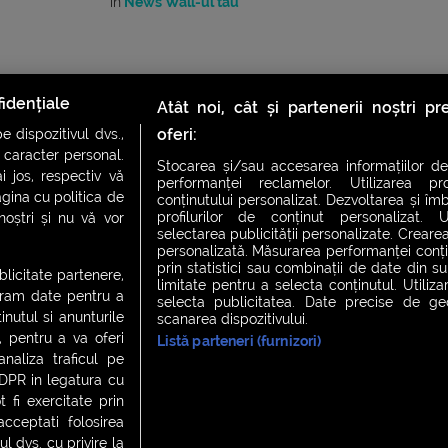
în
News Wall-ul tău
idențiale
Atât noi, cât și partenerii noștri p
oferi:
 dispozitivul dvs.,
u caracter personal.
Stocarea și/sau accesarea informațiilor de
i jos, respectiv vă
performanței reclamelor. Utilizarea pro
agina cu politica de
conținutului personalizat. Dezvoltarea și îmb
profilurilor de conținut personalizat. Ut
 noștri și nu vă vor
selectarea publicității personalizate. Crearea
CH FEVER
NIGHT FEVER
LIVE FEVER CONCERT
personalizată. Măsurarea performanței conțin
prin statistici sau combinații de date din sur
ublicitate partenere,
limitate pentru a selecta conținutul. Utiliz
ucram date pentru a
selecta publicitatea. Date precise de geol
nutul si anunturile
scanarea dispozitivului.
 cookies
|
Contact
., pentru a va oferi
Listă parteneri (furnizori)
analiza traficul pe
GDPR in legatura cu
 fi exercitate prin
ceptati folosirea
l dvs. cu privire la