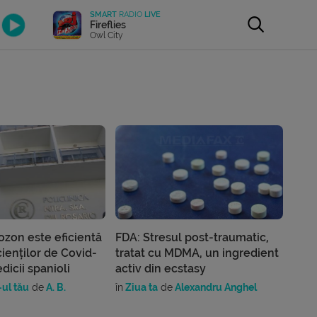
SMART
RADIO
LIVE
Fireflies
Owl City
ozon este eficientă
FDA: Stresul post-traumatic,
cienților de Covid-
tratat cu MDMA, un ingredient
dicii spanioli
activ din ecstasy
ul tău
de
A. B.
în
Ziua ta
de
Alexandru Anghel