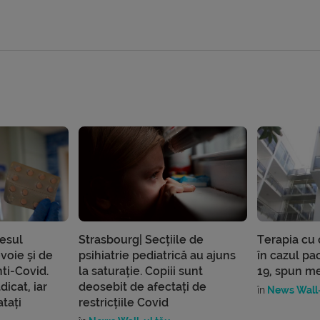
cesul
Strasbourg| Secțiile de
Terapia cu 
evoie și de
psihiatrie pediatrică au ajuns
în cazul pa
ti-Covid.
la saturație. Copiii sunt
19, spun me
dicat, iar
deosebit de afectați de
în
News Wall-
atați
restricțiile Covid