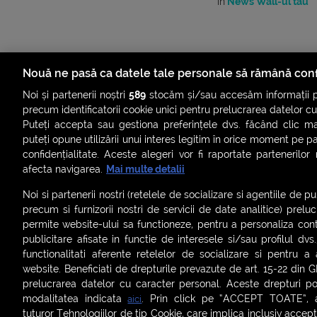
în
News Wall-ul tău
Nouă ne pasă ca datele tale personale să rămână conf
Noi și partenerii noștri
589
stocăm și/sau accesăm informații pe
precum identificatorii cookie unici pentru prelucrarea datelor c
Puteți accepta sau gestiona preferințele dvs. făcând clic ma
puteți opune utilizării unui interes legitim în orice moment pe p
confidențialitate. Aceste alegeri vor fi raportate partenerilor
afecta navigarea.
Mai multe detalii
ȘTIRI
SMART SHORTS
LIVE FEVER
BRUN
Noi si partenerii nostri (retelele de socializare si agentiile de p
ASCULTĂ ACUM RADIOURILE SMART
precum si furnizorii nostri de servicii de date analitice) prel
permite website-ului sa functioneze, pentru a personaliza conti
Termeni și condiții
|
Politica de confidențialitate
|
Politica de
publicitare afisate in functie de interesele si/sau profilul dvs
Contact:
office@smartradio.ro
functionalitati aferente retelelor de socializare si pentru a 
website. Beneficiati de drepturile prevazute de art. 15-22 din 
prelucrarea datelor cu caracter personal. Aceste drepturi pot
modalitatea indicata
. Prin click pe “ACCEPT TOATE”, ac
aici
tuturor Tehnologiilor de tip Cookie, care implica inclusiv acceptu