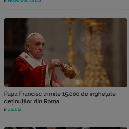
în
News Wall-ul tău
Papa Francisc trimite 15.000 de înghețate
deținuților din Roma
în
Ziua ta