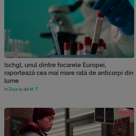
Ischgl, unul dintre focarele Europei,
raportează cea mai mare rată de anticorpi din
lume
în
Ziua ta
de
M. T.