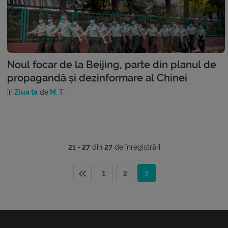
Noul focar de la Beijing, parte din planul de
propagandă și dezinformare al Chinei
în
Ziua ta
de
M. T.
21 - 27
din
27
de înregistrări
1
2
3