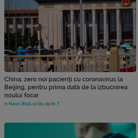
China: zero noi pacienți cu coronavirus la
Beijing, pentru prima dată de la izbucnirea
noului focar
în
News Wall-ul tău
de
M. T.