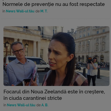
Normele de prevenție nu au fost respectate
în
News Wall-ul tău
de
M. T.
Focarul din Noua Zeelandă este în creștere,
în ciuda carantinei stricte
în
News Wall-ul tău
de
A. B.