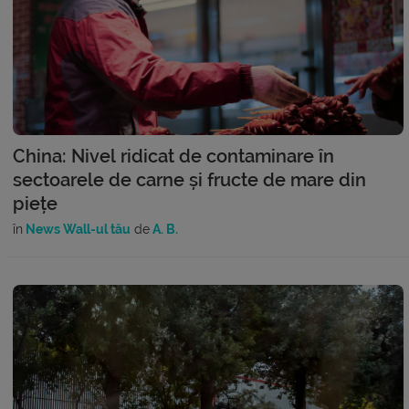
China: Nivel ridicat de contaminare în
sectoarele de carne și fructe de mare din
piețe
în
News Wall-ul tău
de
A. B.