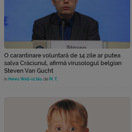
O carantinare voluntară de 14 zile ar putea
salva Crăciunul, afirmă virusologul belgian
Steven Van Gucht
în
News Wall-ul tău
de
M. T.