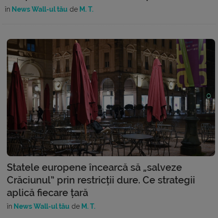
în
News Wall-ul tău
de
M. T.
Statele europene încearcă să „salveze
Crăciunul” prin restricții dure. Ce strategii
aplică fiecare țară
în
News Wall-ul tău
de
M. T.