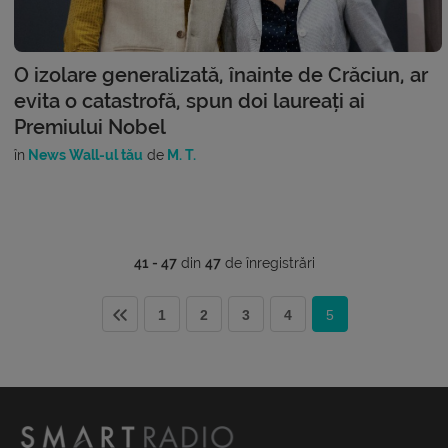
O izolare generalizată, înainte de Crăciun, ar
evita o catastrofă, spun doi laureați ai
Premiului Nobel
în
News Wall-ul tău
de
M. T.
41 - 47
din
47
de înregistrări
1
2
3
4
5