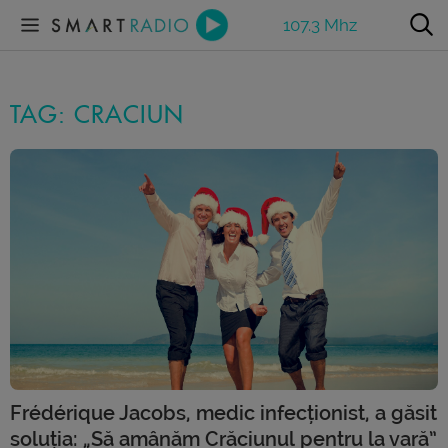
107.3 Mhz
TAG: CRACIUN
Frédérique Jacobs, medic infecționist, a găsit
soluția: „Să amânăm Crăciunul pentru la vară”