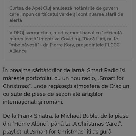
Curtea de Apel Cluj anulează hotărârile de guvern
care impun certificatul verde și continuarea stării de
alertă
VIDEO| Ivermectina, medicament banal cu "eficiență
miraculoasă" împotriva Covid-19. "Dacă îl iei, nu te
îmbolnăvești" - dr. Pierre Kory, președintele FLCCC
Alliance
În preajma sărbătorilor de iarnă, Smart Radio își
mărește portofoliul cu un nou radio, „Smart for
Christmas”, unde regăsești atmosfera de Crăciun
cu sute de piese de sezon ale artiștilor
internaționali și români.
De la Frank Sinatra, la Michael Buble, de la piese
din “Home Alone”, până la „A Christmas Carol”,
playlist-ul „Smart for Christmas” îți asigură