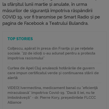
la sfârșitul lunii martie și anulate, în urma
măsurilor de siguranță împotriva răspândirii
COVID 19, vor fi transmise pe Smart Radio și pe
pagina de Facebook a Teatrului Bulandra.
TOP STORIES
Colțescu, apărat în presa din Franța și pe rețelele
sociale. "22 de idioți s-au adunat pentru a protesta
împotriva rasismului"
Curtea de Apel Cluj anulează hotărârile de guvern
care impun certificatul verde și continuarea stării de
alertă
VIDEO| Ivermectina, medicament banal cu "eficiență
miraculoasă" împotriva Covid-19. "Dacă îl iei, nu te
îmbolnăvești" - dr. Pierre Kory, președintele FLCCC
Alliance