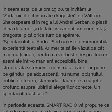
În seara asta, de la ora 19:00, te invităm la
”Zadarnicele chinuri ale dragostei”, de Willliam
Shakespeare și în regia lui Andrei Șerban, o piesă
plină de umor și de tâlc, în care aflăm cum în fața
dragostei pică orice turn de apărare.
”Spectacolul lui Andrei Șerban este o memorabilă
experiență teatrală. Ar merita să fie văzut de cât
mai mulți tineri, pentru că vorbește despre lucruri
esențiale într-o manieră accesibilă, bine
structurată și temeinic construită, care i-ar pune
pe gânduri pe adolescenți, nu numai obișnuitul
public de teatru, stârnindu-I lăuntric să cugete
profund asupra iubirii și alegerilor corecte. Un
spectacol must see.”
În perioada aceasta, SMART RADIO vă propune ca
sala de spectacol să devină propria sufragerie.