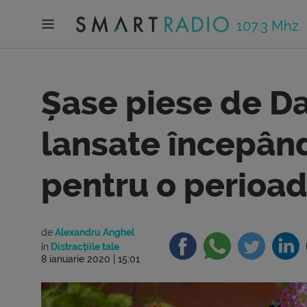
107.3 Mhz
Șase piese de Da
lansate începând
pentru o perioad
de
Alexandru Anghel
în
Distracțiile tale
8 ianuarie 2020 | 15:01