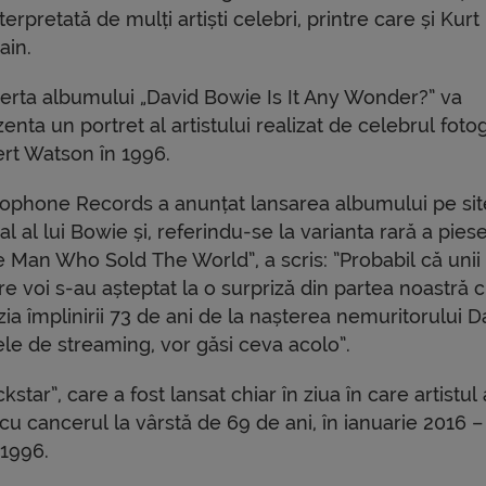
terpretată de mulți artiști celebri, printre care și Kurt
ain.
erta albumului „David Bowie Is It Any Wonder?” va
enta un portret al artistului realizat de celebrul foto
ert Watson în 1996.
lophone Records a anunțat lansarea albumului pe sit
ial al lui Bowie și, referindu-se la varianta rară a piese
e Man Who Sold The World”, a scris: ”Probabil că unii
re voi s-au așteptat la o surpriză din partea noastră 
ia împlinirii 73 de ani de la nașterea nemuritorului D
lele de streaming, vor găsi ceva acolo”.
star”, care a fost lansat chiar în ziua în care artistul 
 cu cancerul la vârstă de 69 de ani, în ianuarie 2016 –
 1996.