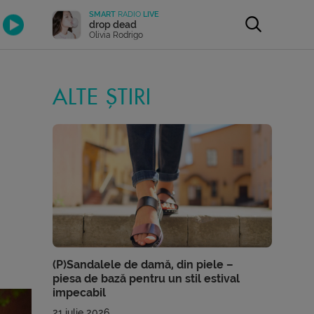
SMART
RADIO
LIVE
drop dead
Olivia Rodrigo
ALTE ȘTIRI
(P)Sandalele de damă, din piele –
piesa de bază pentru un stil estival
impecabil
21 iulie 2026