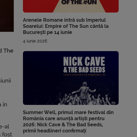
Arenele Romane intră sub Imperiul
Soarelui: Empire of The Sun cântă la
București pe 14 iunie
4 iunie 2026
ld The
iunii
 în
Summer Well, primul mare festival din
România care anunță artiști pentru
2026: Nick Cave & The Bad Seeds,
e-al
primii headlineri confirmați
 fost