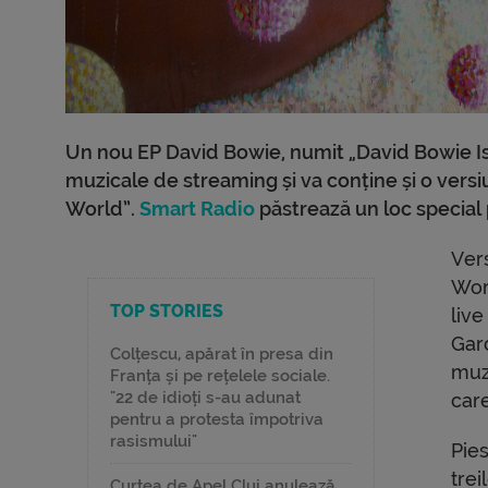
Un nou EP David Bowie, numit „David Bowie Is 
muzicale de streaming și va conține și o ver
World”.
Smart Radio
păstrează un loc special p
Ver
Worl
TOP STORIES
liv
Gard
Colțescu, apărat în presa din
muz
Franța și pe rețelele sociale.
"22 de idioți s-au adunat
care
pentru a protesta împotriva
rasismului"
Pie
trei
Curtea de Apel Cluj anulează