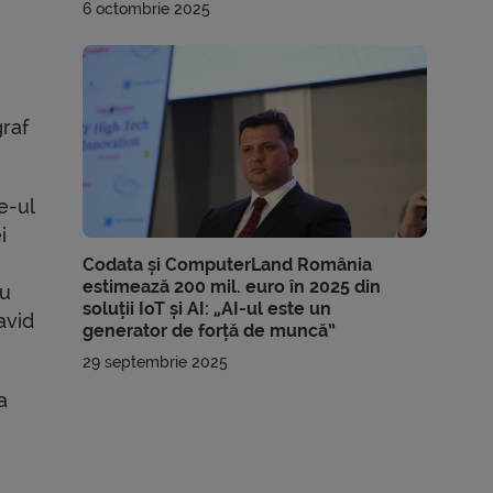
6 octombrie 2025
graf
e-ul
i
Codata și ComputerLand România
estimează 200 mil. euro în 2025 din
cu
soluții IoT și AI: „AI-ul este un
avid
generator de forță de muncă”
29 septembrie 2025
a