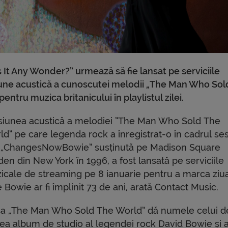
It Any Wonder?” urmează să fie lansat pe serviciile
siune acustică a cunoscutei melodii „The Man Who So
entru muzica britanicului în playlistul zilei.
siunea acustică a melodiei ”The Man Who Sold The
d” pe care legenda rock a înregistrat-o în cadrul ses
e „ChangesNowBowie” susținută pe Madison Square
en din New York în 1996, a fost lansată pe serviciile
icale de streaming pe 8 ianuarie pentru a marca ziua
 Bowie ar fi împlinit 73 de ani, arată Contact Music.
sa „The Man Who Sold The World” dă numele celui d
lea album de studio al legendei rock David Bowie și a