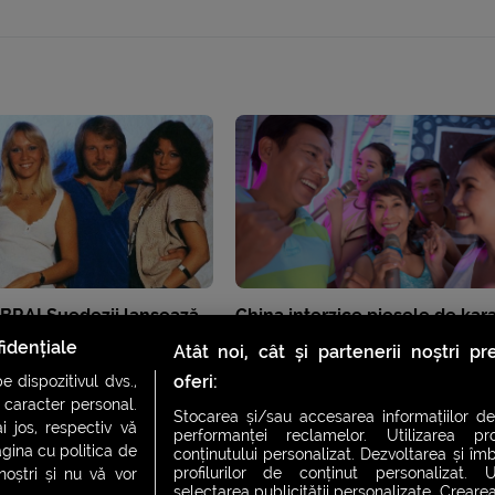
RA! Suedezii lansează
China interzice piesele de kar
după 40 de ani. LIVE
cu „conținut ilegal”
idențiale
Atât noi, cât și partenerii noștri p
oferi:
 dispozitivul dvs.,
u caracter personal.
Stocarea și/sau accesarea informațiilor de
i jos, respectiv vă
performanței reclamelor. Utilizarea pro
agina cu politica de
conținutului personalizat. Dezvoltarea și îmb
profilurilor de conținut personalizat. Ut
 noștri și nu vă vor
selectarea publicității personalizate. Crearea