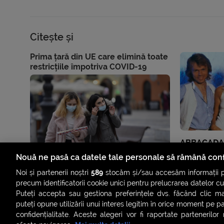
Citește și
Prima țară din UE care elimină toate
restricțiile împotriva COVID-19
ABBACADAB
piese noi, 
Nouă ne pasă ca datele tale personale să rămână conf
Noi și partenerii noștri
589
stocăm și/sau accesăm informații pe
precum identificatorii cookie unici pentru prelucrarea datelor c
Puteți accepta sau gestiona preferințele dvs. făcând clic ma
puteți opune utilizării unui interes legitim în orice moment pe p
confidențialitate. Aceste alegeri vor fi raportate partenerilor