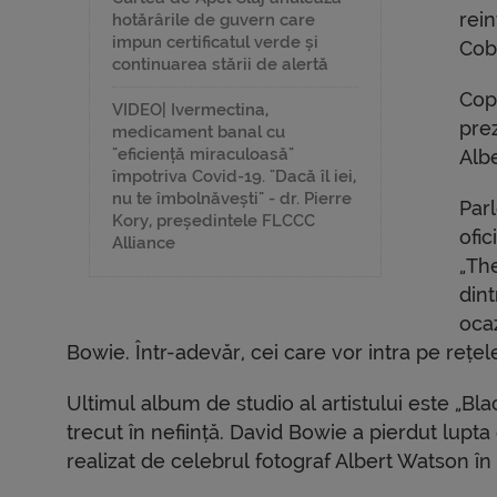
rein
hotărârile de guvern care
impun certificatul verde și
Cob
continuarea stării de alertă
Cop
VIDEO| Ivermectina,
prez
medicament banal cu
"eficiență miraculoasă"
Alb
împotriva Covid-19. "Dacă îl iei,
nu te îmbolnăvești" - dr. Pierre
Par
Kory, președintele FLCCC
ofic
Alliance
„Th
dint
ocaz
Bowie. Într-adevăr, cei care vor intra pe rețe
Ultimul album de studio al artistului este „Black
trecut în neființă. David Bowie a pierdut lupta
realizat de celebrul fotograf Albert Watson în