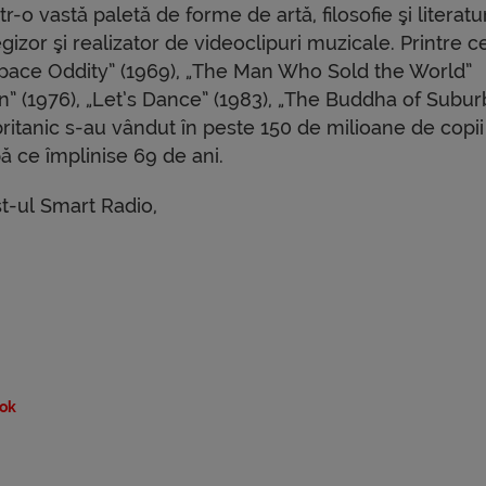
-o vastă paletă de forme de artă, filosofie şi literatur
gizor şi realizator de videoclipuri muzicale. Printre c
pace Oddity” (1969), „The Man Who Sold the World”
ion” (1976), „Let’s Dance” (1983), „The Buddha of Subur
 britanic s-au vândut în peste 150 de milioane de copi
ă ce împlinise 69 de ani.
st-ul Smart Radio,
ok