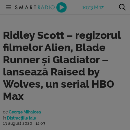
107.3 Mhz
Ridley Scott – regizorul
filmelor Alien, Blade
Runner și Gladiator –
lansează Raised by
Wolves, un serial HBO
Max
de
George Mihalcea
în
Distracțiile tale
13 august 2020 | 14:03