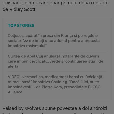
episoade, dintre care doar primele două regizate
de Ridley Scott.
TOP STORIES
Colțescu, apărat în presa din Franța și pe rețelele
sociale. "22 de idioți s-au adunat pentru a protesta
împotriva rasismului"
Curtea de Apel Cluj anulează hotărârile de guvern
care impun certificatul verde și continuarea stării de
alertă
VIDEO| Ivermectina, medicament banal cu "eficiență
miraculoasă" împotriva Covid-19. "Dacă îl iei, nu te
îmbolnăvești" - dr. Pierre Kory, președintele FLCCC
Alliance
Raised by Wolves spune povestea a doi androizi