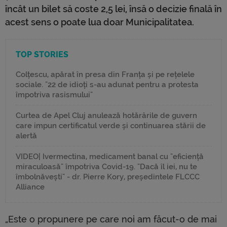
încât un bilet să coste 2,5 lei, însă o decizie finală în
acest sens o poate lua doar Municipalitatea.
TOP STORIES
Colțescu, apărat în presa din Franța și pe rețelele
sociale. "22 de idioți s-au adunat pentru a protesta
împotriva rasismului"
Curtea de Apel Cluj anulează hotărârile de guvern
care impun certificatul verde și continuarea stării de
alertă
VIDEO| Ivermectina, medicament banal cu "eficiență
miraculoasă" împotriva Covid-19. "Dacă îl iei, nu te
îmbolnăvești" - dr. Pierre Kory, președintele FLCCC
Alliance
„Este o propunere pe care noi am făcut-o de mai