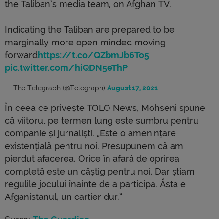
the Taliban’s media team, on Afghan TV.
Indicating the Taliban are prepared to be
marginally more open minded moving
forward
https://t.co/QZbmJb6To5
pic.twitter.com/hiQDN5eThP
— The Telegraph (@Telegraph)
August 17, 2021
În ceea ce privește TOLO News, Mohseni spune
că viitorul pe termen lung este sumbru pentru
companie și jurnaliști. „Este o amenințare
existențială pentru noi. Presupunem că am
pierdut afacerea. Orice în afară de oprirea
completă este un câștig pentru noi. Dar știam
regulile jocului înainte de a participa. Ăsta e
Afganistanul, un cartier dur.”