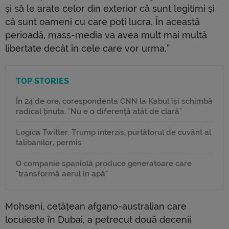
și să le arate celor din exterior că sunt legitimi și
că sunt oameni cu care poți lucra. În această
perioadă, mass-media va avea mult mai multă
libertate decât în ​​cele care vor urma.”
TOP STORIES
În 24 de ore, corespondenta CNN la Kabul își schimbă
radical ținuta. "Nu e o diferență atât de clară"
Logica Twitter: Trump interzis, purtătorul de cuvânt al
talibanilor, permis
O companie spaniolă produce generatoare care
"transformă aerul în apă"
Mohseni, cetățean afgano-australian care
locuieste în Dubai, a petrecut două decenii