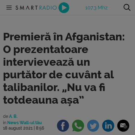
107.3 Mhz
Premieră în Afganistan:
O prezentatoare
intervievează un
purtător de cuvânt al
talibanilor. „Nu va fi
totdeauna așa”
de
A. B.
în
News Wall-ul tău
18 august 2021 | 8:56