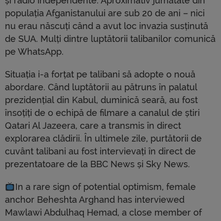
și radio independente. Aproximativ jumătate din
populația Afganistanului are sub 20 de ani – nici
nu erau născuți când a avut loc invazia susținută
de SUA. Mulți dintre luptătorii talibanilor comunică
pe WhatsApp.
Situația i-a forțat pe talibani să adopte o nouă
abordare. Când luptătorii au pătruns în palatul
prezidențial din Kabul, duminică seară, au fost
însoțiți de o echipă de filmare a canalul de știri
Qatari Al Jazeera, care a transmis în direct
explorarea clădirii. În ultimele zile, purtătorii de
cuvânt talibani au fost intervievați în direct de
prezentatoare de la BBC News și Sky News.
In a rare sign of potential optimism, female
anchor Beheshta Arghand has interviewed
Mawlawi Abdulhaq Hemad, a close member of