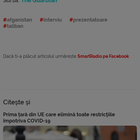
Sursa:
The Guardian
afganistan
interviu
prezentatoare
taliban
Dacă ti-a plăcut articolul urmărește
SmartRadio pe Facebook
Citește și
Prima țară din UE care elimină toate restricțiile
împotriva COVID-19