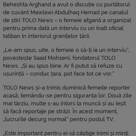
Beheshta Arghand a avut o discuție cu purtătorul
de cuvânt Mawlawi Abdulhaq Hemad pe canalul
de știri TOLO News – o femeie afgană a organizat
pentru prima dată un interviu cu un înalt oficial
taliban în interiorul granițelor țării.
„Le-am spus, uite, o femeie o să-ți ia un interviu”,
povestește Saad Mohseni, fondatorul TOLO
News. „Și au spus bine. Ar fi putut să refuze cu
ușurință – conduc țara, pot face tot ce vor.”
TOLO News și-a trimis duminică femeile reporter
acasă, temându-se pentru siguranța lor. Două zile
mai târziu, multe s-au întors la muncă și au ieșit
să facă reportaje pe străzi. În acest moment,
„lucrurile decurg normal” pentru postul TV.
„Este important pentru ei să câștige inimi și minți