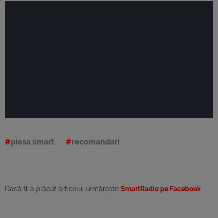
piesa smart
recomandari
Dacă ti-a plăcut articolul urmărește
SmartRadio pe Facebook