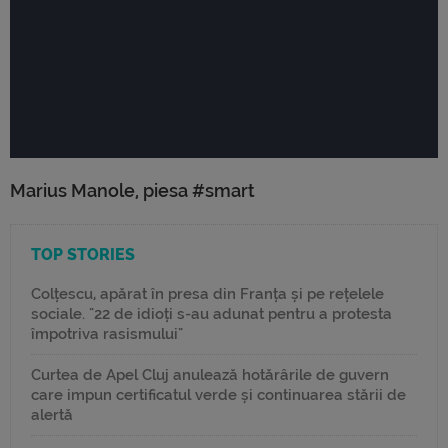
Marius Manole, piesa #smart
TOP STORIES
Colțescu, apărat în presa din Franța și pe rețelele
sociale. "22 de idioți s-au adunat pentru a protesta
împotriva rasismului"
Curtea de Apel Cluj anulează hotărârile de guvern
care impun certificatul verde și continuarea stării de
alertă