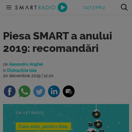
107.3 Mhz
Piesa SMART a anului
2019: recomandări
de
Alexandru Anghel
în
Distracțiile tale
20 decembrie 2019 | 12:20