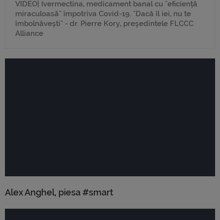
VIDEO| Ivermectina, medicament banal cu "eficiență
miraculoasă" împotriva Covid-19. "Dacă îl iei, nu te
îmbolnăvești" - dr. Pierre Kory, președintele FLCCC
Alliance
Alex Anghel, piesa #smart