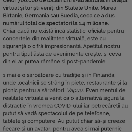
Celor 700.000 de localnici li s-au alăturat în orașul
virtual și turiști veniți din Statele Unite, Marea
Birtanie, Germania sau Suedia, ceea ce a dus
numărul total de spectatori la 1.4 milioane.
Chiar dacă nu există încă statistici oficiale pentru
concertele din realitatea virtuală, este cu
siguranță o cifră impresionantă. Apetitul nostru
pentru tipul ăsta de evenimente crește, și ceva
din el ar putea rămâne și post-pandemie.
1 mai e o sărbătoare cu tradiție și în Finlanda,
unde localnicii se strâng în piețe, restaurante și la
picnic pentru a sărbători ‘
Vapuu
‘. Evenimentul de
realitate virtuală a venit ca o alternativă sigură la
distracție în vremea COVID-ului iar petrecăreții au
putut să vadă spectacolul de pe telefoane,
tablete și computere. Au putut chiar să-și creeze
fiecare și un avatar, pentru avea și mai puternic