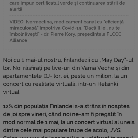
care impun certificatul verde și continuarea stării de
alertă
VIDEO| Ivermectina, medicament banal cu "eficiență
miraculoasă" împotriva Covid-19. "Dacă îl iei, nu te
îmbolnăvești" - dr. Pierre Kory, președintele FLCCC
Alliance
Noi cu 1 mai-ul nostru, finlandezii cu „May Day”-ul
lor. Noi răsfirați pe live-uri din Vama Veche și din
apartamentele DJ-ilor, ei, peste un milion, la un
concert cu realitate virtuală, într-un Helsinki
virtual.
12% din populația Finlandei s-a strâns în noaptea
de joi spre vineri, când noi ne-am fi pregătit în
mod normal de 1 mai, la un concert virtual al uneia
dintre cele mai populare trupe de acolo,
JVG
.