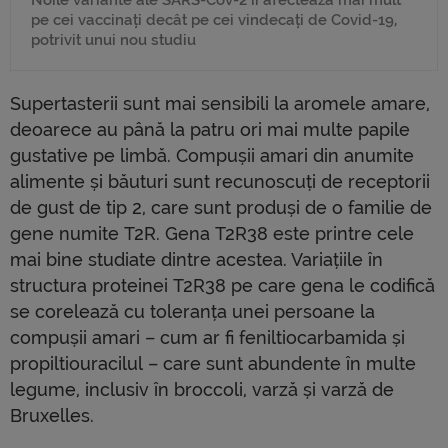
Noile variante ale SARS-Cov-2 îi afectează mai mult
pe cei vaccinați decât pe cei vindecați de Covid-19,
potrivit unui nou studiu
Supertasterii sunt mai sensibili la aromele amare,
deoarece au până la patru ori mai multe papile
gustative pe limbă. Compușii amari din anumite
alimente și băuturi sunt recunoscuți de receptorii
de gust de tip 2, care sunt produși de o familie de
gene numite T2R. Gena T2R38 este printre cele
mai bine studiate dintre acestea. Variațiile în
structura proteinei T2R38 pe care gena le codifică
se corelează cu toleranța unei persoane la
compușii amari – cum ar fi feniltiocarbamida și
propiltiouracilul – care sunt abundente în multe
legume, inclusiv în broccoli, varză și varză de
Bruxelles.