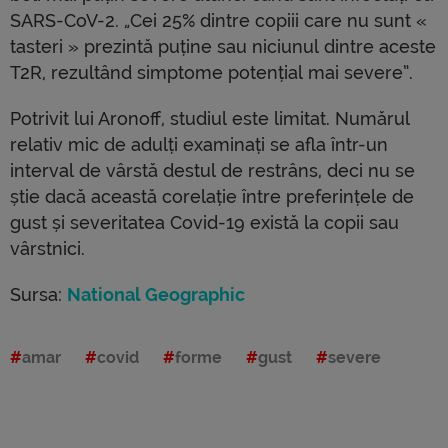
SARS-CoV-2. „Cei 25% dintre copiii care nu sunt «
tasteri » prezintă puține sau niciunul dintre aceste
T2R, rezultând simptome potențial mai severe”.
Potrivit lui Aronoff, studiul este limitat. Numărul
relativ mic de adulți examinați se afla într-un
interval de vârstă destul de restrâns, deci nu se
știe dacă această corelație între preferințele de
gust și severitatea Covid-19 există la copii sau
vârstnici.
Sursa:
National Geographic
amar
covid
forme
gust
severe