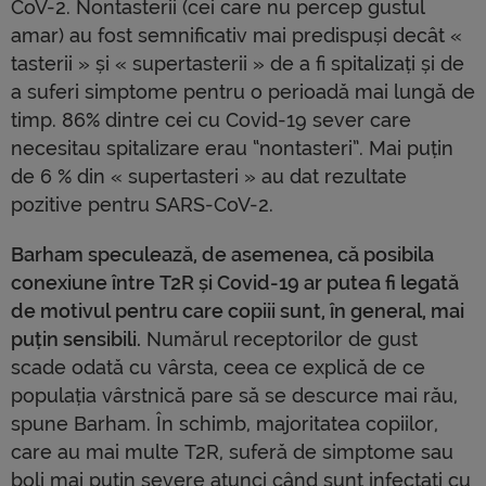
CoV-2. Nontasterii (cei care nu percep gustul
amar) au fost semnificativ mai predispuși decât «
tasterii » și « supertasterii » de a fi spitalizați și de
a suferi simptome pentru o perioadă mai lungă de
timp. 86% dintre cei cu Covid-19 sever care
necesitau spitalizare erau “nontasteri”. Mai puțin
de 6 % din « supertasteri » au dat rezultate
pozitive pentru SARS-CoV-2.
Barham speculează, de asemenea, că posibila
conexiune între T2R și Covid-19 ar putea fi legată
de motivul pentru care copiii sunt, în general, mai
puțin sensibili.
Numărul receptorilor de gust
scade odată cu vârsta, ceea ce explică de ce
populația vârstnică pare să se descurce mai rău,
spune Barham. În schimb, majoritatea copiilor,
care au mai multe T2R, suferă de simptome sau
boli mai puțin severe atunci când sunt infectați cu