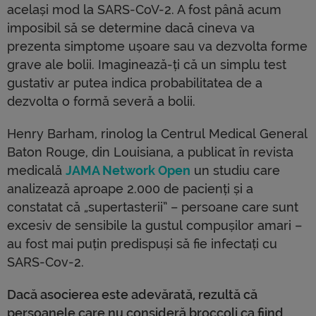
același mod la SARS-CoV-2. A fost până acum
imposibil să se determine dacă cineva va
prezenta simptome ușoare sau va dezvolta forme
grave ale bolii. Imaginează-ți că un simplu test
gustativ ar putea indica probabilitatea de a
dezvolta o formă severă a bolii.
Henry Barham, rinolog la Centrul Medical General
Baton Rouge, din Louisiana, a publicat în revista
medicală
JAMA Network Open
un studiu care
analizează aproape 2.000 de pacienți și a
constatat că „supertasterii” – persoane care sunt
excesiv de sensibile la gustul compușilor amari –
au fost mai puțin predispuși să fie infectați cu
SARS-Cov-2.
Dacă asocierea este adevărată, rezultă că
persoanele care nu consideră broccoli ca fiind