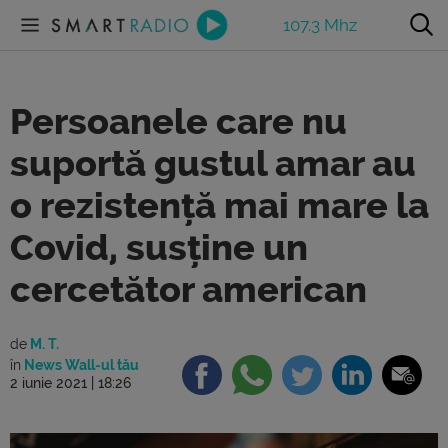
107.3 Mhz
Persoanele care nu
suportă gustul amar au
o rezistență mai mare la
Covid, susține un
cercetător american
de
M. T.
în
News Wall-ul tău
2 iunie 2021 | 18:26