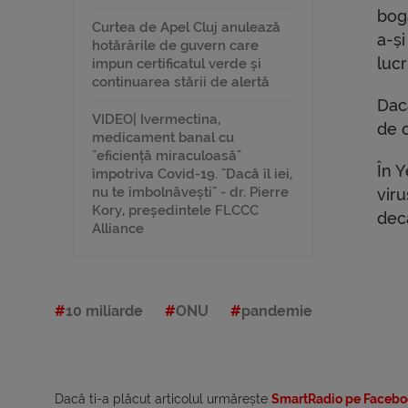
bog
Curtea de Apel Cluj anulează
a-și
hotărârile de guvern care
luc
impun certificatul verde și
continuarea stării de alertă
Dac
VIDEO| Ivermectina,
de 
medicament banal cu
"eficiență miraculoasă"
În Y
împotriva Covid-19. "Dacă îl iei,
nu te îmbolnăvești" - dr. Pierre
viru
Kory, președintele FLCCC
dec
Alliance
10 miliarde
ONU
pandemie
Dacă ti-a plăcut articolul urmărește
SmartRadio pe Facebo