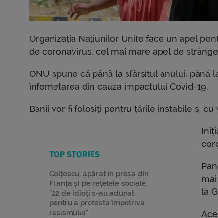
Organizația Națiunilor Unite face un apel pen
de coronavirus, cel mai mare apel de strânge
ONU spune că până la sfârșitul anului, până 
înfometarea din cauza impactului Covid-19.
Banii vor fi folosiți pentru țările instabile și cu 
Iniț
cor
TOP STORIES
Pan
Colțescu, apărat în presa din
mai 
Franța și pe rețelele sociale.
la 
"22 de idioți s-au adunat
pentru a protesta împotriva
rasismului"
Aces