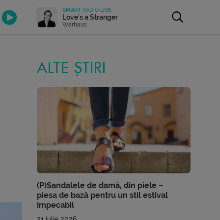
SMART
RADIO
LIVE
Love's a Stranger
Warhaus
ALTE ȘTIRI
(P)Sandalele de damă, din piele –
piesa de bază pentru un stil estival
impecabil
21 iulie 2026