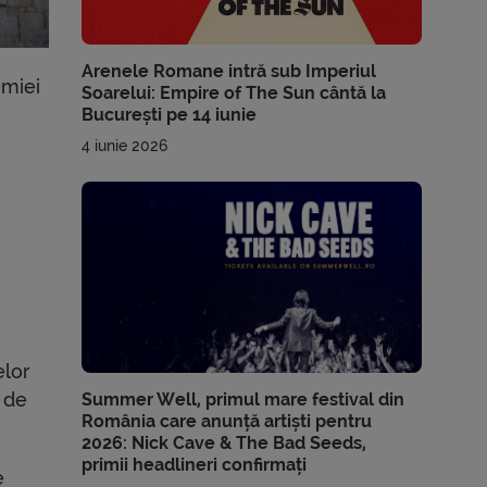
Arenele Romane intră sub Imperiul
emiei
Soarelui: Empire of The Sun cântă la
București pe 14 iunie
4 iunie 2026
elor
, de
Summer Well, primul mare festival din
România care anunță artiști pentru
2026: Nick Cave & The Bad Seeds,
primii headlineri confirmați
e