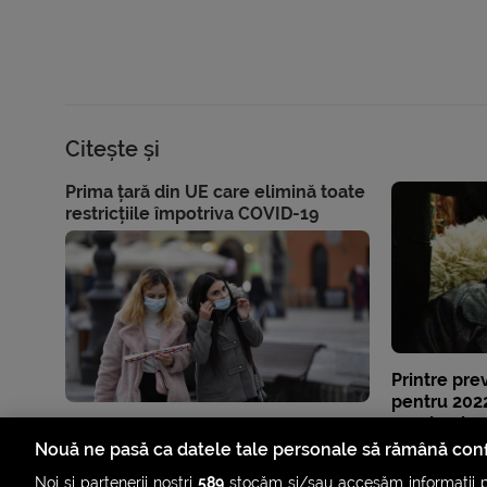
Citește și
Prima țară din UE care elimină toate
restricțiile împotriva COVID-19
Printre pre
pentru 2022
pandemie, e
forme de v
Nouă ne pasă ca datele tale personale să rămână conf
Noi și partenerii noștri
589
stocăm și/sau accesăm informații pe