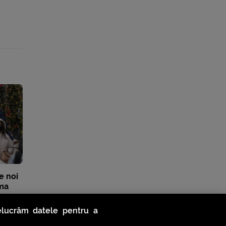
e noi
ima
relucrăm datele pentru a