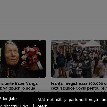
viziunile Babei Vanga
Franța înregistrează 100.000 d
: Va izbucni o nouă
cazuri zilnice Covid pentru pr
xtratereștrii vor căuta
dată de la debutul pandemiei
iață pe Pământ
idențiale
Atât noi, cât și partenerii noștri p
oferi:
 dispozitivul dvs.,