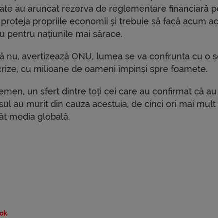
ate au aruncat rezerva de reglementare financiară p
 proteja propriile economii și trebuie să facă acum ac
ru pentru națiunile mai sărace.
ă nu, avertizează ONU, lumea se va confrunta cu o s
crize, cu milioane de oameni împinși spre foamete.
emen, un sfert dintre toți cei care au confirmat că au
sul au murit din cauza acestuia, de cinci ori mai mult
ât media globală.
ok