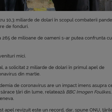
tru 10,3 miliarde de dolari în scopul combaterii pand
re de fonduri.
la 265 de milioane de oameni s-ar putea confrunta cu
venituri mici.
ial, a solicitat 2 miliarde de dolari în primul apel de
onavirus din martie.
demia de coronavirus are un impact imens asupra c
sărace țări din lume, relatează
BBC Imogen Foulkes
Geneva.
t apel revizuit este un record, dar, spune ONU, țăril