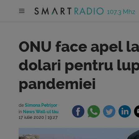
107.3 Mhz
ONU face apel la
dolari pentru lu
pandemiei
de
Simona Petrișor
în
News Wall-ul tău
17 iulie 2020 | 19:27