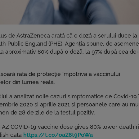
dus de AstraZeneca arată că o doză a serului duce la
lth Public England (PHE). Agenția spune, de asemene
 la aproximativ 80% după o doză, la 97% după cea de
soară rata de protecție împotriva a vaccinului
elor din lumea reală.
iul a analizat noile cazuri simptomatice de Covid-19 
embrie 2020 și aprilie 2021 și persoanele care au mur
en de 28 de zile de la testul pozitiv.
 AZ COVID-19 vaccine dose gives 80% lower death ri
lish data
https://t.co/oaZ8t9PoWa