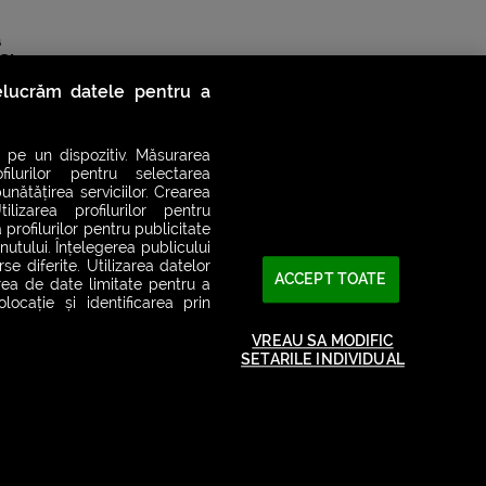
a
 Slam
relucrăm datele pentru a
 pe un dispozitiv. Măsurarea
filurilor pentru selectarea
unătățirea serviciilor. Crearea
ilizarea profilurilor pentru
 profilurilor pentru publicitate
utului. Înțelegerea publicului
se diferite. Utilizarea datelor
ACCEPT TOATE
area de date limitate pentru a
ocație și identificarea prin
VREAU SA MODIFIC
SETARILE INDIVIDUAL
2026© SMART RADIO. Toate drepturile rezervate