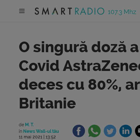
107.3 Mhz
O singură doză a 
Covid AstraZene
deces cu 80%, ar
Britanie
de
M. T.
în
News Wall-ul tău
11 mai 2021 | 13:52