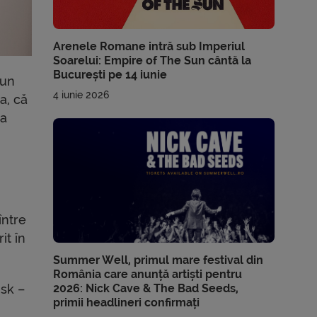
Arenele Romane intră sub Imperiul
Soarelui: Empire of The Sun cântă la
București pe 14 iunie
 un
4 iunie 2026
a, că
-a
între
it în
Summer Well, primul mare festival din
România care anunță artiști pentru
2026: Nick Cave & The Bad Seeds,
sk –
primii headlineri confirmați