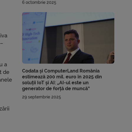
6 octombrie 2025
iva
 –
u a
Codata și ComputerLand România
t de
estimează 200 mil. euro în 2025 din
anele
soluții IoT și AI: „AI-ul este un
generator de forță de muncă”
29 septembrie 2025
ării