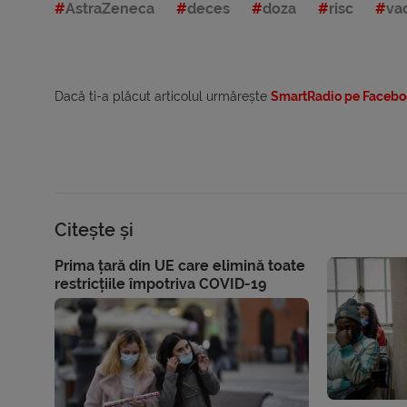
AstraZeneca
deces
doza
risc
va
Dacă ti-a plăcut articolul urmărește
SmartRadio pe Facebo
Citește și
Prima țară din UE care elimină toate
restricțiile împotriva COVID-19