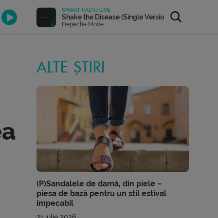
SMART
RADIO
LIVE
Shake the Disease (Single Version)
Depeche Mode
ALTE ȘTIRI
ea
(P)Sandalele de damă, din piele –
piesa de bază pentru un stil estival
impecabil
21 iulie 2026