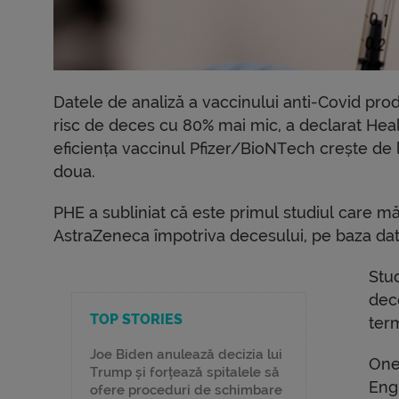
Datele de analiză a vaccinului anti-Covid pro
risc de deces cu 80% mai mic, a declarat Hea
eficiența vaccinul Pfizer/BioNTech crește de
doua.
PHE a subliniat că este primul studiul care mă
AstraZeneca împotriva decesului, pe baza dat
Stud
dec
TOP STORIES
term
Joe Biden anulează decizia lui
One
Trump și forțează spitalele să
Eng
ofere proceduri de schimbare