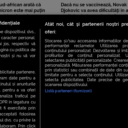
ud-african arată că
Dacă nu se vaccinează, Novak
icron este mai puțin
Djokovic va avea dificultăți în 
 chiar și pentru
participa la turneele de Grand
i
din 2022
idențiale
Atât noi, cât și partenerii noștri p
oferi:
 dispozitivul dvs.,
u caracter personal.
Stocarea și/sau accesarea informațiilor de
i jos, respectiv vă
performanței reclamelor. Utilizarea pro
agina cu politica de
conținutului personalizat. Dezvoltarea și îmb
profilurilor de conținut personalizat. Ut
 noștri și nu vă vor
selectarea publicității personalizate. Crearea
personalizată. Măsurarea performanței conțin
prin statistici sau combinații de date din sur
ublicitate partenere,
limitate pentru a selecta conținutul. Utiliz
ucram date pentru a
selecta publicitatea. Date precise de geol
nutul si anunturile
scanarea dispozitivului.
., pentru a va oferi
Listă parteneri (furnizori)
CH FEVER
NIGHT FEVER
LIVE FEVER CONCERT
analiza traficul pe
GDPR in legatura cu
 fi exercitate prin
ceptati folosirea
 cookies
|
Contact
l dvs. cu privire la
laboram. Prin click