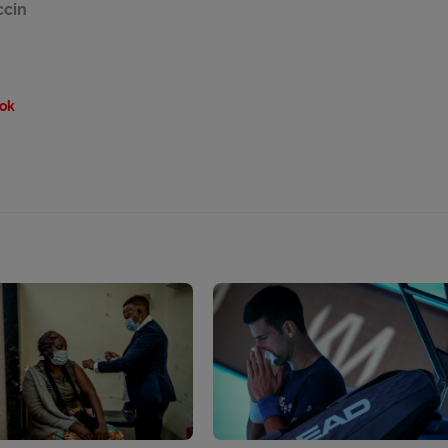
ccin
ok