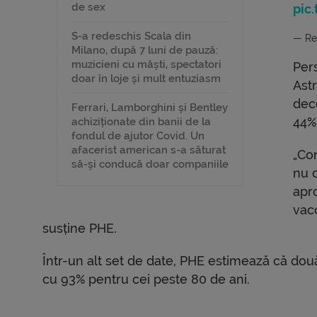
de sex
pic
S-a redeschis Scala din
— Re
Milano, după 7 luni de pauză:
muzicieni cu măști, spectatori
Per
doar în loje și mult entuziasm
Ast
dece
Ferrari, Lamborghini și Bentley
44%
achiziționate din banii de la
fondul de ajutor Covid. Un
afacerist american s-a săturat
„Co
să-și conducă doar companiile
nu 
apr
vacc
susține PHE.
Într-un alt set de date, PHE estimează că două
cu 93% pentru cei peste 80 de ani.