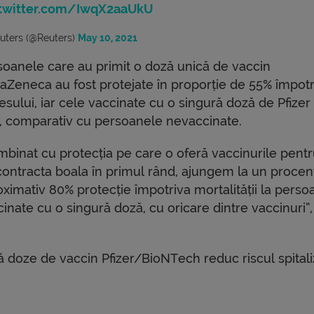
.twitter.com/IwqX2aaUkU
uters (@Reuters)
May 10, 2021
soanele care au primit o doză unică de vaccin
raZeneca au fost protejate în proporție de 55% împotr
sului, iar cele vaccinate cu o singură doză de Pfizer
, comparativ cu persoanele nevaccinate.
mbinat cu protecția pe care o oferă vaccinurile pentr
contracta boala în primul rând, ajungem la un procen
oximativ 80% protecție împotriva mortalității la perso
inate cu o singură doză, cu oricare dintre vaccinuri”,
 doze de vaccin Pfizer/BioNTech reduc riscul spitaliz