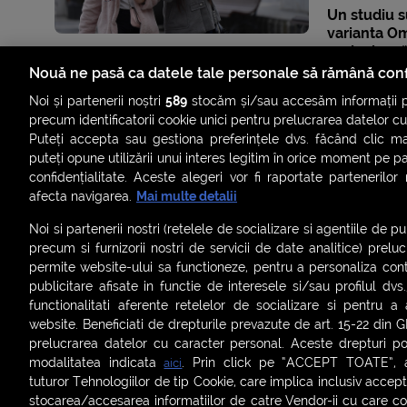
Un studiu s
varianta Om
periculoasă
nevaccinaț
Nouă ne pasă ca datele tale personale să rămână conf
Noi și partenerii noștri
589
stocăm și/sau accesăm informații pe
precum identificatorii cookie unici pentru prelucrarea datelor c
Puteți accepta sau gestiona preferințele dvs. făcând clic ma
puteți opune utilizării unui interes legitim în orice moment pe p
confidențialitate. Aceste alegeri vor fi raportate partenerilor
afecta navigarea.
Mai multe detalii
Noi si partenerii nostri (retelele de socializare si agentiile de p
precum si furnizorii nostri de servicii de date analitice) prel
permite website-ului sa functioneze, pentru a personaliza conti
publicitare afisate in functie de interesele si/sau profilul dvs
ȘTIRI
SMART SHORTS
LIVE FEVER
BRUN
functionalitati aferente retelelor de socializare si pentru a 
website. Beneficiati de drepturile prevazute de art. 15-22 din 
ASCULTĂ ACUM RADIOURILE SMART
prelucrarea datelor cu caracter personal. Aceste drepturi pot
modalitatea indicata
. Prin click pe “ACCEPT TOATE”, ac
aici
Termeni și condiții
|
Politica de confidențialitate
|
Politica de
tuturor Tehnologiilor de tip Cookie, care implica inclusiv acceptu
Contact:
office@smartradio.ro
stocarea/accesarea informatiilor de catre Vendor-ii cu care co