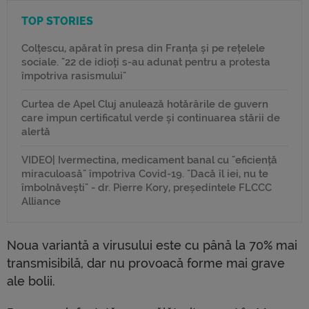
TOP STORIES
Colțescu, apărat în presa din Franța și pe rețelele
sociale. "22 de idioți s-au adunat pentru a protesta
împotriva rasismului"
Curtea de Apel Cluj anulează hotărârile de guvern
care impun certificatul verde și continuarea stării de
alertă
VIDEO| Ivermectina, medicament banal cu "eficiență
miraculoasă" împotriva Covid-19. "Dacă îl iei, nu te
îmbolnăvești" - dr. Pierre Kory, președintele FLCCC
Alliance
Noua variantă a virusului este cu până la 70% mai
transmisibilă, dar nu provoacă forme mai grave
ale bolii.