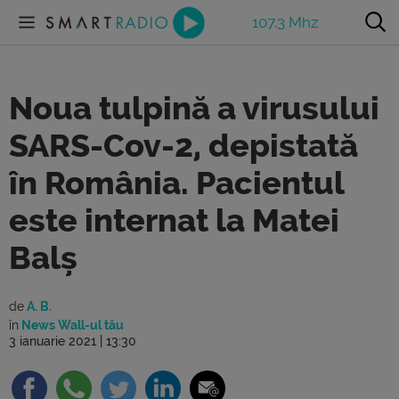
107.3 Mhz
Noua tulpină a virusului
SARS-Cov-2, depistată
în România. Pacientul
este internat la Matei
Balș
de
A. B.
în
News Wall-ul tău
3 ianuarie 2021 | 13:30