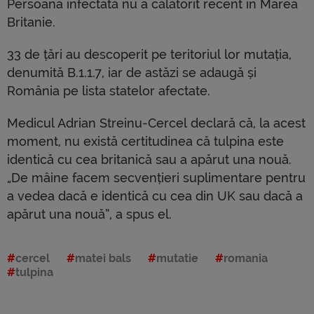
Persoana infectată nu a călătorit recent în Marea
Britanie.
33 de țări au descoperit pe teritoriul lor mutația,
denumită B.1.1.7, iar de astăzi se adaugă și
România pe lista statelor afectate.
Medicul Adrian Streinu-Cercel declară că, la acest
moment, nu există certitudinea că tulpina este
identică cu cea britanică sau a apărut una nouă.
„De mâine facem secvențieri suplimentare pentru
a vedea dacă e identică cu cea din UK sau dacă a
apărut una nouă”, a spus el.
cercel
matei bals
mutatie
romania
tulpina