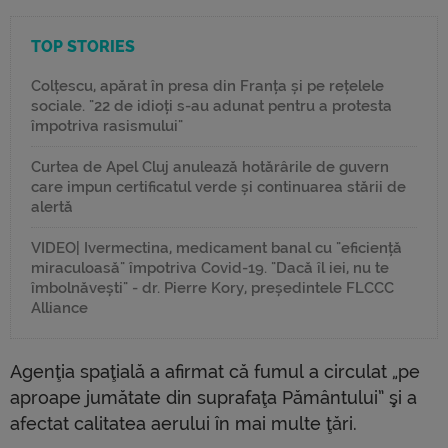
TOP STORIES
Colțescu, apărat în presa din Franța și pe rețelele
sociale. "22 de idioți s-au adunat pentru a protesta
împotriva rasismului"
Curtea de Apel Cluj anulează hotărârile de guvern
care impun certificatul verde și continuarea stării de
alertă
VIDEO| Ivermectina, medicament banal cu "eficiență
miraculoasă" împotriva Covid-19. "Dacă îl iei, nu te
îmbolnăvești" - dr. Pierre Kory, președintele FLCCC
Alliance
Agenţia spaţială a afirmat că fumul a circulat „pe
aproape jumătate din suprafaţa Pământului” şi a
afectat calitatea aerului în mai multe ţări.