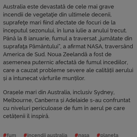
Australia este devastată de cele mai grave
incendii de vegetaţie din ultimele decenii,
suprafeţe mari fiind afectate de focuri de la
începutul sezonului, în luna iulie a anului trecut.
Până la 8 ianuarie, fumul a traversat „jumătate din
suprafaţa Pământului”, a afirmat NASA, traversând
America de Sud. Noua Zeelandă a fost de
asemenea puternic afectată de fumul incediilor,
care a cauzat probleme severe ale calității aerului
și a întunecat vârfurile munților.
Orașele mari din Australia, inclusiv Sydney,
Melbourne, Canberra și Adelaide s-au confruntat
cu niveluri periculoase de fum în aerul pe care
cetățenii îl inspiră.
fum
incendii australia
nasa
planeta