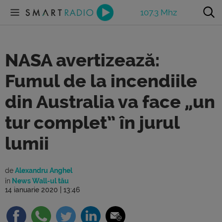
107.3 Mhz
NASA avertizează:
Fumul de la incendiile
din Australia va face „un
tur complet” în jurul
lumii
de
Alexandru Anghel
în
News Wall-ul tău
14 ianuarie 2020 | 13:46