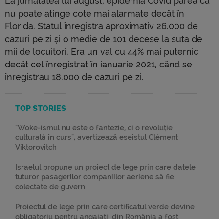
La jumătatea lui august, epidemia Covid părea că
nu poate atinge cote mai alarmate decât în
Florida. Statul înregistra aproximativ 26.000 de
cazuri pe zi și o medie de 101 decese la suta de
mii de locuitori. Era un val cu 44% mai puternic
decât cel înregistrat în ianuarie 2021, când se
înregistrau 18.000 de cazuri pe zi.
TOP STORIES
"Woke-ismul nu este o fantezie, ci o revoluție
culturală în curs", avertizează eseistul Clément
Viktorovitch
Israelul propune un proiect de lege prin care datele
tuturor pasagerilor companiilor aeriene să fie
colectate de guvern
Proiectul de lege prin care certificatul verde devine
obligatoriu pentru angajații din România a fost