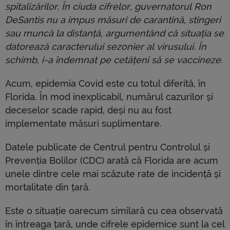
spitalizărilor. În ciuda cifrelor, guvernatorul Ron
DeSantis nu a impus măsuri de carantină, stingeri
sau muncă la distanță, argumentând că situația se
datorează caracterului sezonier al virusului. În
schimb, i-a îndemnat pe cetățeni să se vaccineze.
Acum, epidemia Covid este cu totul diferită, în
Florida. În mod inexplicabil, numărul cazurilor și
deceselor scade rapid, deși nu au fost
implementate măsuri suplimentare.
Datele publicate de Centrul pentru Controlul și
Prevenția Bolilor (CDC) arată că Florida are acum
unele dintre cele mai scăzute rate de incidență și
mortalitate din țară.
Este o situație oarecum similară cu cea observată
în întreaga țară, unde cifrele epidemice sunt la cel