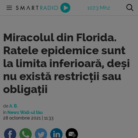
107.3 Mhz
Miracolul din Florida.
Ratele epidemice sunt
la limita inferioară, deși
nu există restricții sau
obligații
de
A. B.
în
News Wall-ul tău
28 octombrie 2021 | 11:33