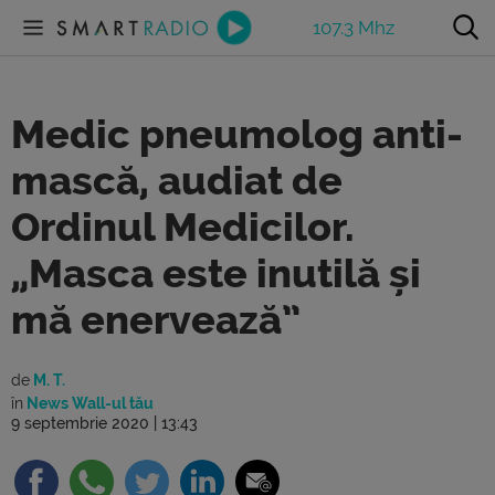
107.3 Mhz
Medic pneumolog anti-
mască, audiat de
Ordinul Medicilor.
„Masca este inutilă și
mă enervează”
de
M. T.
în
News Wall-ul tău
9 septembrie 2020 | 13:43