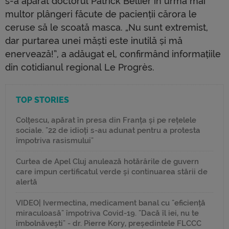
s-a apărat doctorul Patrick Bellier în urma mai
multor plângeri făcute de pacienții cărora le
ceruse să le scoată masca. „Nu sunt extremist,
dar purtarea unei măști este inutilă și mă
enervează!”, a adăugat el, confirmând informațiile
din cotidianul regional Le Progrès.
TOP STORIES
Colțescu, apărat în presa din Franța și pe rețelele
sociale. "22 de idioți s-au adunat pentru a protesta
împotriva rasismului"
Curtea de Apel Cluj anulează hotărârile de guvern
care impun certificatul verde și continuarea stării de
alertă
VIDEO| Ivermectina, medicament banal cu "eficiență
miraculoasă" împotriva Covid-19. "Dacă îl iei, nu te
îmbolnăvești" - dr. Pierre Kory, președintele FLCCC