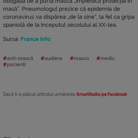
obligația de a purta mască „împiedică protecția în
masă”. Pneumologul prezice că epidemia de
coronavirus va dispărea „de la sine”, la fel ca gripa
spaniolă de la începutul secolului al XX-lea.
Sursa:
France Info
anti-mască
audiere
masca
medic
pacienti
Dacă ti-a plăcut articolul urmărește
SmartRadio pe Facebook