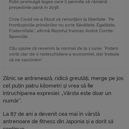
Putin promulgă legea care îi permite să rămână
președinte până în 2036
Criza Covid ne-a făcut să renunțăm la libertate. "Pe
frontispiciile primăriilor nu scrie Sănătate, Egalitate,
Fraternitate", afirmă filozoful francez André Comte-
Sponville
Cîțu spune că revenim la normal de la 1 iunie. "Putem
vorbi clar de o redeschidere a economiei, dar trebuie
să ne vaccinăm"
Zilnic se antrenează, ridică greutăți, merge pe jos
cel puțin patru kilometri și vrea să fie
întruchiparea expresiei: „Vârsta este doar un
număr”.
La 87 de ani a devenit cea mai în vârstă
antrenoare de fitness din Japonia și a dorit să
continue.