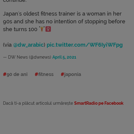
Japan's oldest fitness trainer is a woman in her
90s and she has no intention of stopping before
she turns 100
(via
@dw_arabic
)
pic.twitter.com/WF6IyiWFpg
— DW News (@dwnews)
April 5, 2021
90 de ani
fitness
japonia
Dacă ti-a plăcut articolul urmărește
SmartRadio pe Facebook