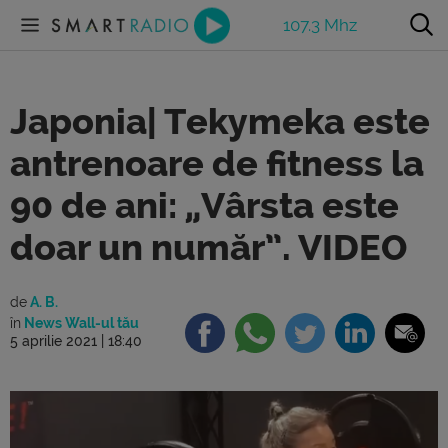
107.3 Mhz
Japonia| Tekymeka este
antrenoare de fitness la
90 de ani: „Vârsta este
doar un număr”. VIDEO
de
A. B.
în
News Wall-ul tău
5 aprilie 2021 | 18:40