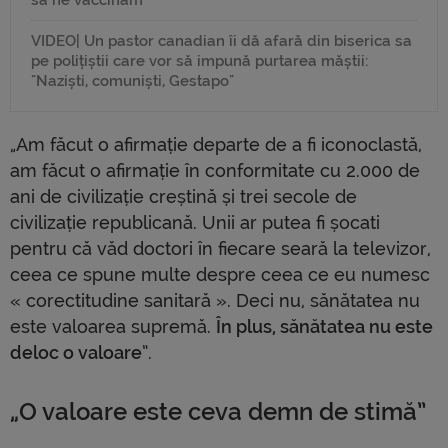
VIDEO| Un pastor canadian îi dă afară din biserica sa
pe polițiștii care vor să impună purtarea măștii:
"Naziști, comuniști, Gestapo"
„Am făcut o afirmație departe de a fi iconoclastă,
am făcut o afirmație în conformitate cu 2.000 de
ani de civilizație creștină și trei secole de
civilizație republicană. Unii ar putea fi șocati
pentru că văd doctori în fiecare seară la televizor,
ceea ce spune multe despre ceea ce eu numesc
« corectitudine sanitară ». Deci nu, sănătatea nu
este valoarea supremă.
În plus, sănătatea nu este
deloc o valoare
”.
„O valoare este ceva demn de stimă”