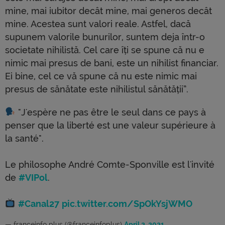
mine, mai iubitor decât mine, mai generos decât
mine. Acestea sunt valori reale. Astfel, dacă
supunem valorile bunurilor, suntem deja într-o
societate nihilistă. Cel care îți se spune că nu e
nimic mai presus de bani, este un nihilist financiar.
Ei bine, cel ce vă spune că nu este nimic mai
presus de sănătate este nihilistul sănătății”.
"J'espère ne pas être le seul dans ce pays à
penser que la liberté est une valeur supérieure à
la santé".
Le philosophe André Comte-Sponville est l'invité
de
#VIPol
.
#Canal27
pic.twitter.com/SpOkYsjWMO
— franceinfo plus (@franceinfoplus)
April 2, 2021