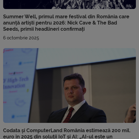
Summer Well, primul mare festival din România care
anunță artiști pentru 2026: Nick Cave & The Bad
Seeds, primii headlineri confirmați
6 octombrie 2025
Codata și ComputerLand România estimează 200 mil.
euro în 2025 din soluții IoT și AI: „AI-ul este un