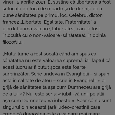
vineri, 2 aprilie 2021. El susține că libertatea a fost
sufocată de frica de moarte și de dorința de a
pune sănătatea pe primul loc. Celebrul dicton
francez „Libertate, Egalitate, Fraternitate” a
pierdut prima valoare, Libertatea, care a fost
înlocuită cu o non-valoare (sănătatea), în opinia
filozofului.
„Multă lume a fost șocată când am spus că
sănătatea nu este valoarea supremă, iar faptul că
acest lucru ar fi putut șoca este foarte
surprinzător. Scrie undeva în Evanghelii – și spun
asta în calitate de ateu – scrie în Evanghelii « ai
grijă de sănătatea ta așa cum Dumnezeu are grijă
de a lui »? Nu, este scris: « iubiți-vă unii pe alții
așa cum Dumnezeu vă iubește ». Sper că nu sunt
singurul din această țară iudeo-creștină care
crede că dragostea este o valoare mai mare