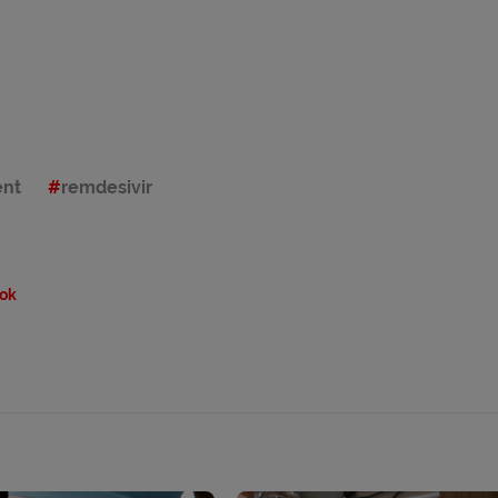
nt
remdesivir
ok