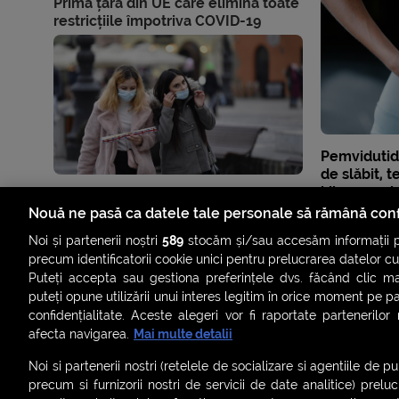
Prima țară din UE care elimină toate
restricțiile împotriva COVID-19
Pemvidutid
de slăbit, t
kilogramele 
păstrezi mu
Nouă ne pasă ca datele tale personale să rămână conf
Noi și partenerii noștri
589
stocăm și/sau accesăm informații pe
precum identificatorii cookie unici pentru prelucrarea datelor c
Puteți accepta sau gestiona preferințele dvs. făcând clic ma
puteți opune utilizării unui interes legitim în orice moment pe p
confidențialitate. Aceste alegeri vor fi raportate partenerilor
afecta navigarea.
Mai multe detalii
Noi si partenerii nostri (retelele de socializare si agentiile de p
precum si furnizorii nostri de servicii de date analitice) prel