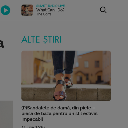
SMART
RADIO
LIVE
What Can I Do?
The Corrs
a
ALTE ȘTIRI
(P)Sandalele de damă, din piele –
piesa de bază pentru un stil estival
impecabil
21 iulie 2026