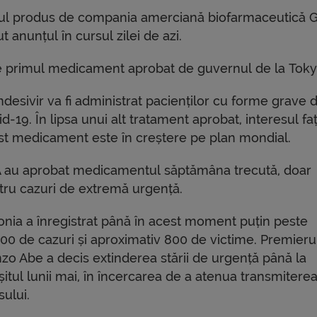
ntul produs de compania amerciană biofarmaceutică G
t anunțul în cursul zilei de azi.
e primul medicament aprobat de guvernul de la Toky
desivir va fi administrat pacienților cu forme grave 
d-19. În lipsa unui alt tratament aprobat, interesul fa
st medicament este în creștere pe plan mondial.
 au aprobat medicamentul săptămâna trecută, doar
tru cazuri de extremă urgență.
onia a înregistrat până în acest moment puțin peste
000 de cazuri și aproximativ 800 de victime. Premieru
nzo Abe a decis extinderea stării de urgență până la
șitul lunii mai, în încercarea de a atenua transmitere
sului.