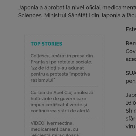
Japonia a aprobat la nivel oficial medicame
Sciences. Ministrul Sănătății din Japonia a făcu
Est
Rem
TOP STORIES
Covi
Colțescu, apărat în presa din
ace
Franța și pe rețelele sociale.
"22 de idioți s-au adunat
SUA
pentru a protesta împotriva
rasismului"
pen
Curtea de Apel Cluj anulează
Jap
hotărârile de guvern care
16,
impun certificatul verde și
Shi
continuarea stării de alertă
sfâr
VIDEO| Ivermectina,
viru
medicament banal cu
"eficiență miraculoasă"