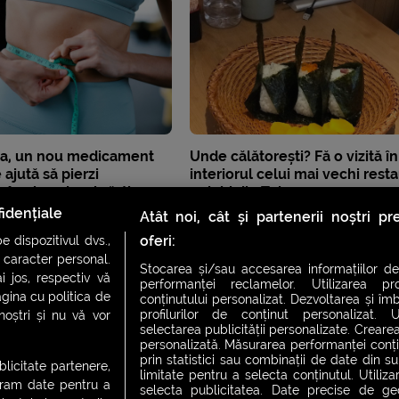
a, un nou medicament
Unde călătorești? Fă o vizită în
e ajută să pierzi
interiorul celui mai vechi rest
în plus, dar și să-ți
onigiri din Tokyo
șchii
idențiale
Atât noi, cât și partenerii noștri p
oferi:
 dispozitivul dvs.,
u caracter personal.
Stocarea și/sau accesarea informațiilor de
i jos, respectiv vă
performanței reclamelor. Utilizarea pro
agina cu politica de
conținutului personalizat. Dezvoltarea și îmb
profilurilor de conținut personalizat. Ut
 noștri și nu vă vor
selectarea publicității personalizate. Crearea
personalizată. Măsurarea performanței conțin
prin statistici sau combinații de date din sur
ublicitate partenere,
limitate pentru a selecta conținutul. Utiliz
ucram date pentru a
selecta publicitatea. Date precise de geol