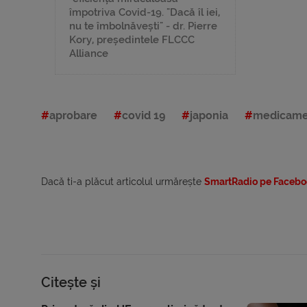
împotriva Covid-19. "Dacă îl iei,
nu te îmbolnăvești" - dr. Pierre
Kory, președintele FLCCC
Alliance
aprobare
covid 19
japonia
medicame
Dacă ti-a plăcut articolul urmărește
SmartRadio pe Facebo
Citește și