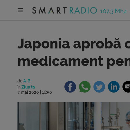
107.3 Mhz
Japonia aprobă o
medicament pen
de
A. B.
în
Ziua ta
7 mai 2020 | 16:50