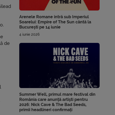
ilead
Arenele Romane intră sub Imperiul
Soarelui: Empire of The Sun cântă la
o.
București pe 14 iunie
4 iunie 2026
de
ță de
l
Summer Well, primul mare festival din
România care anunță artiști pentru
a
2026: Nick Cave & The Bad Seeds,
primii headlineri confirmați