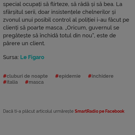
special ocupați să flirteze, să râdă și să bea. La
sfârșitul serii, doar insistențele chelnerilor și
zvonul unui posibil control al poliției i-au făcut pe
clienți să poarte masca. „Oricum, guvernul se
pregătește să închidă totul din nou”, este de
părere un client.
Sursa:
Le Figaro
cluburi de noapte
epidemie
inchidere
italia
masca
Dacă ti-a plăcut articolul urmărește
SmartRadio pe Facebook