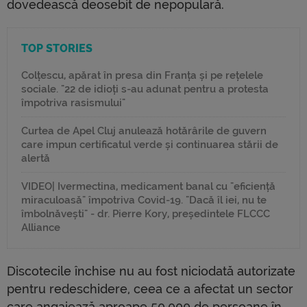
dovedească deosebit de nepopulară.
TOP STORIES
Colțescu, apărat în presa din Franța și pe rețelele
sociale. "22 de idioți s-au adunat pentru a protesta
împotriva rasismului"
Curtea de Apel Cluj anulează hotărârile de guvern
care impun certificatul verde și continuarea stării de
alertă
VIDEO| Ivermectina, medicament banal cu "eficiență
miraculoasă" împotriva Covid-19. "Dacă îl iei, nu te
îmbolnăvești" - dr. Pierre Kory, președintele FLCCC
Alliance
Discotecile închise nu au fost niciodată autorizate
pentru redeschidere, ceea ce a afectat un sector
care angajează aproape 50.000 de persoane în