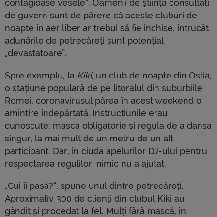
contagioase vesele”. Oamenii de știință consultați
de guvern sunt de părere că aceste cluburi de
noapte în aer liber ar trebui să fie închise, întrucât
adunările de petrecăreți sunt potențial
„devastatoare”.
Spre exemplu, la
Kiki
, un club de noapte din Ostia,
o stațiune populară de pe litoralul din suburbiile
Romei, coronavirusul părea în acest weekend o
amintire îndepărtată. Instrucțiunile erau
cunoscute: masca obligatorie și regula de a dansa
singur, la mai mult de un metru de un alt
participant. Dar, în ciuda apelurilor DJ-ului pentru
respectarea regulilor, nimic nu a ajutat.
„Cui îi pasă?”, spune unul dintre petrecăreți.
Aproximativ 300 de clienți din clubul Kiki au
gândit și procedat la fel. Mulți fără mască, în