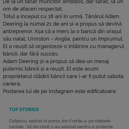
De la un tânăr muncitor ambițios, dar sărac, la un
om de afaceri respectat.
Totul a început cu 18 ani în urmă. Tânărul Adam
Deering la numai 21 de ani și-a propus să devină
antreprenor. Așa că a mers la o bancă din orașul
său natal, Urmston – Anglia, pentru un împrumut.
El a reușit să organizeze o întâlnire cu managerul
băncii, dar fără succès.
Adam Deering și-a propus să dea un mesaj
puternic băncii și a reușit. El este acum
proprietarul clădirii băncii care i-ar fi putut sabota
cariera.
Postarea lui de pe Instagram este edificatoare:
TOP STORIES
Colțescu, apărat în presa din Franța și pe rețelele
sociale. "22 de idioți s-au adunat pentru a protesta