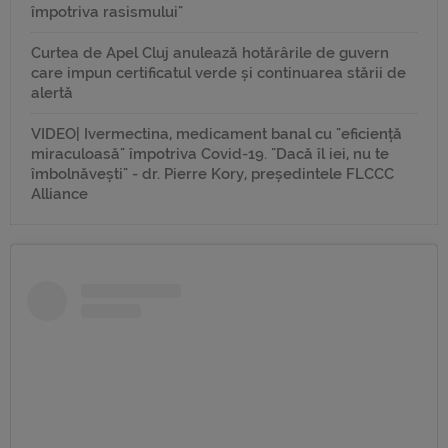
împotriva rasismului"
Curtea de Apel Cluj anulează hotărârile de guvern
care impun certificatul verde și continuarea stării de
alertă
VIDEO| Ivermectina, medicament banal cu "eficiență
miraculoasă" împotriva Covid-19. "Dacă îl iei, nu te
îmbolnăvești" - dr. Pierre Kory, președintele FLCCC
Alliance