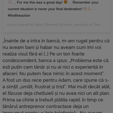
. . For me this was a great day!
. . Remember your
current situation is never your final destination!
. .
#findtheaction
A post shared by
Adam Deering
(@adam_deering) on
Sep 29, 2020 at 11:25am PDT
„Înainte de a intra în bancă, m-am rugat pentru că
nu aveam bani și habar nu aveam cum îmi voi
realiza visul fără ei […] Pe un ton foarte
condescendent, banca a spus: „Problema este că
ești puțin cam tânăr și nu ai nici o experiență în
afaceri. Nu putem face nimic în acest moment”.
A fost un duș rece pentru Adam, care spune că s-
a simțit „umilit, frustrat și trist”. Mai mult decât atât,
el făcuse deja cheltuieli și nu avea nici un alt plan.
Prima sa chirie a trebuit plătita rapid, în timp ce
tânărul antreprenor contractase deja un
împrumut pentru o linie telefonică. „Nu aveam