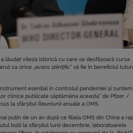
 a lăudat viteza istorică cu care se desfășoară cursa
ut ca orice „avans științific” să fie în beneficiul tutur
n instrument esențial în controlul pandemiei și suntem
ilor clinice publicate săptămâna aceasta” de Pfizer /
s la sfârșitul Reuniunii anuale a OMS.
mai puțin de un an după ce filiala OMS din China a ra
tul bolii la sfârșitul lunii decembrie, laboratoarele
ricane Pfizer, în colaborare cu germanii de la BioN