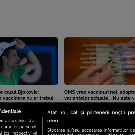
e cazul Djokovic:
OMS vrea vaccinuri noi, adapt
e vaccinare nu ar trebui
variantelor actuale. „Nu este v
t în „ultimă instanță”
să administrăm în mod repeta
ale primelor vaccinuri”
idențiale
Atât noi, cât și partenerii noștri p
oferi:
 dispozitivul dvs.,
u caracter personal.
Stocarea și/sau accesarea informațiilor de
i jos, respectiv vă