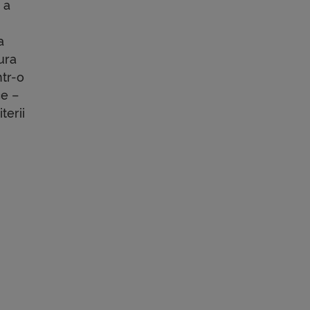
 a
a
ura
ntr-o
ce –
terii