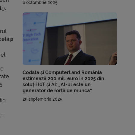
6 octombrie 2025
19,
rul
celași
el.
de
Codata și ComputerLand România
tate
estimează 200 mil. euro în 2025 din
,5
soluții IoT și AI: „AI-ul este un
generator de forță de muncă”
t
din
29 septembrie 2025
ri