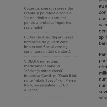
au 
Colțescu, apărat în presa din
conf
Franța și pe rețelele sociale.
"22 de idioți s-au adunat
desf
pentru a protesta împotriva
vacc
rasismului"
gen
spir
Curtea de Apel Cluj anulează
hotărârile de guvern care
bene
impun certificatul verde și
continuarea stării de alertă
Pan
per
VIDEO| Ivermectina,
medicament banal cu
ofic
"eficiență miraculoasă"
mil
împotriva Covid-19. "Dacă îl iei,
num
nu te îmbolnăvești" - dr. Pierre
numă
Kory, președintele FLCCC
Alliance
seve
săra