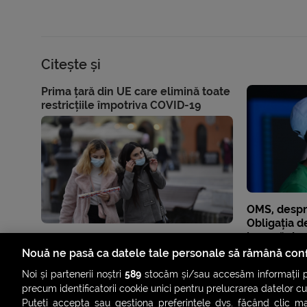
Citește și
Prima țară din UE care elimină toate
restricțiile împotriva COVID-19
OMS, despr
Obligația d
impusă decâ
Nouă ne pasă ca datele tale personale să rămână conf
Noi și partenerii noștri
589
stocăm și/sau accesăm informații pe
precum identificatorii cookie unici pentru prelucrarea datelor c
Puteți accepta sau gestiona preferințele dvs. făcând clic ma