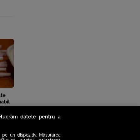
ate
iabil
t doze
relucrăm datele pentru a
 pe un dispozitiv. Măsurarea