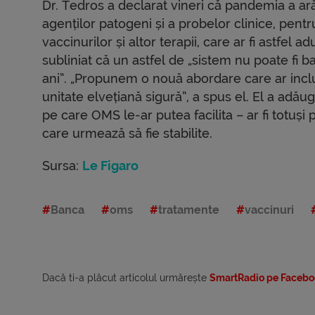
Dr. Tedros a declarat vineri că pandemia a arăt
agenților patogeni și a probelor clinice, pentr
vaccinurilor și altor terapii, care ar fi astfel
subliniat că un astfel de „sistem nu poate fi 
ani”. „Propunem o nouă abordare care ar incl
unitate elvețiană sigură”, a spus el. El a adău
pe care OMS le-ar putea facilita – ar fi totuși 
care urmează să fie stabilite.
Sursa:
Le Figaro
Banca
oms
tratamente
vaccinuri
Dacă ti-a plăcut articolul urmărește
SmartRadio pe Facebo