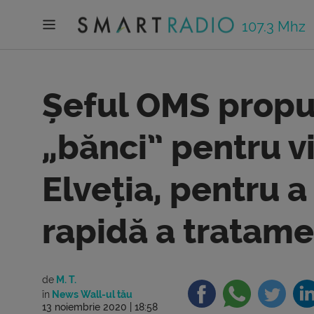
107.3 Mhz
Șeful OMS propun
„bănci” pentru vi
Elveția, pentru a
rapidă a tratame
de
M. T.
în
News Wall-ul tău
13 noiembrie 2020 | 18:58