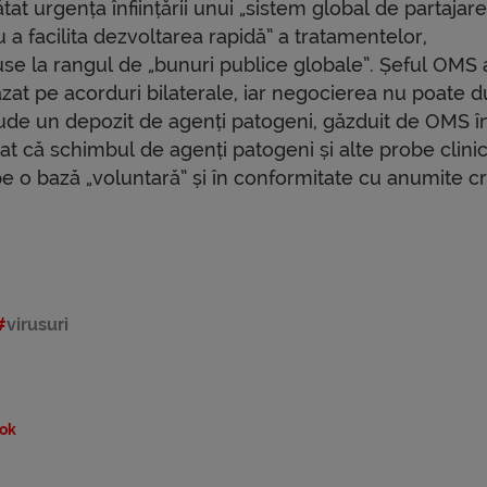
at urgența înființării unui „sistem global de partajare
u a facilita dezvoltarea rapidă” a tratamentelor,
 aduse la rangul de „bunuri publice globale”. Șeful OMS 
bazat pe acorduri bilaterale, iar negocierea nu poate d
ude un depozit de agenți patogeni, găzduit de OMS î
gat că schimbul de agenți patogeni și alte probe clini
pe o bază „voluntară” și în conformitate cu anumite cri
virusuri
ok