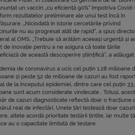
anunțat un vaccin „cu eficiență 90%” împotriva Covid-
orm rezultatelor preliminare ale unui test încă în
ășurare. „Niciodată în istorie cercetările privind
inurile nu au progresat atât de rapid”, a spus directo
eral al OMS. „Trebuie să arătăm aceeași urgență și a
it de inovație pentru a ne asigura că toate țările
ficiază de această descoperire științifică”, a adăugat 
demia de coronavirus a ucis cel puțin 1.28 milioane 
soane și peste 52 de milioane de cazuri au fost rapor
ial de la începutul epidemiei, dintre care cel puțin 33
ioane sunt acum considerate vindecate . Totuși, aces
ăr de cazuri diagnosticate reflectă doar o fracțiune 
rul real de infectări. Unele țări testează doar cazuri
re, altele acordă prioritate testării țintite, iar multe ță
ce au o capacitate limitată de testare.