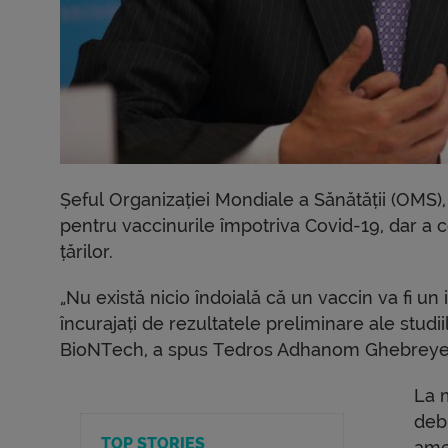
Șeful Organizației Mondiale a Sănătății (OMS),
pentru vaccinurile împotriva Covid-19, dar a cer
țărilor.
„Nu există nicio îndoială că un vaccin va fi u
încurajați de rezultatele preliminare ale studi
BioNTech, a spus Tedros Adhanom Ghebreyesu
La 
debu
TOP STORIES
ame