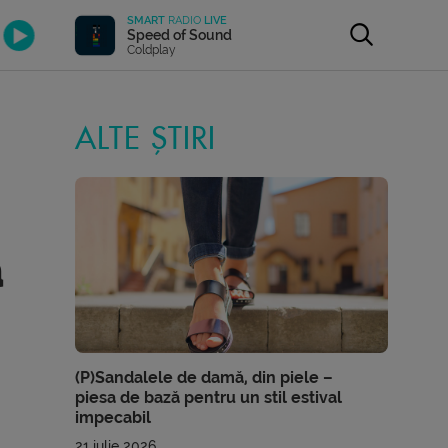
SMART
RADIO
LIVE
Speed of Sound
Coldplay
ALTE ȘTIRI
a
(P)Sandalele de damă, din piele –
piesa de bază pentru un stil estival
impecabil
21 iulie 2026