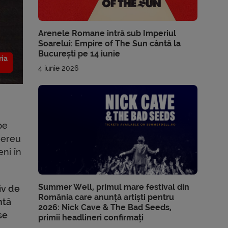
Arenele Romane intră sub Imperiul
Soarelui: Empire of The Sun cântă la
București pe 14 iunie
ria
4 iunie 2026
pe
 mereu
eni în
Summer Well, primul mare festival din
iv de
România care anunță artiști pentru
ntă
2026: Nick Cave & The Bad Seeds,
se
primii headlineri confirmați