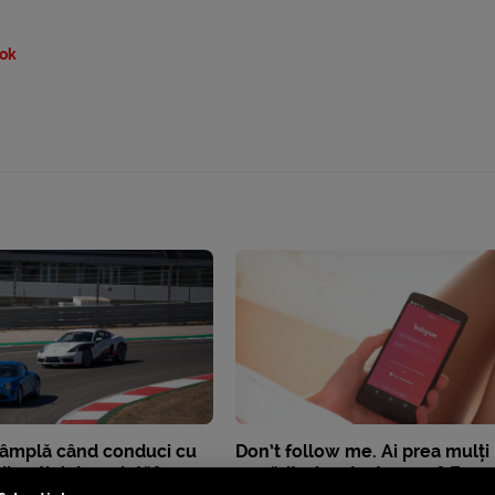
ok
ntâmplă când conduci cu
Don’t follow me. Ai prea mulți
irecției dereglată?
urmăritori pe Instagram? E o