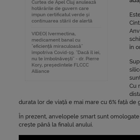
ada
Curtea de Apel Cluj anulează
hotărârile de guvern care
Est
impun certificatul verde și
continuarea stării de alertă
Cint
Anv
VIDEO| Ivermectina,
sch
medicament banal cu
"eficiență miraculoasă"
în o
împotriva Covid-19. "Dacă îl iei,
nu te îmbolnăvești" - dr. Pierre
Sup
Kory, președintele FLCCC
sili
Alliance
sunt
Cu n
dist
durata lor de viață e mai mare cu 6% față de
În prezent, anvelopele smart sunt omologate
crește până la finalul anului.