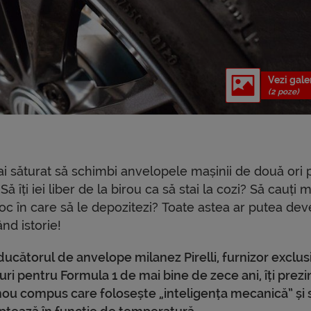
Vezi gale
(2 poze)
ai săturat să schimbi anvelopele mașinii de două ori 
Să îți iei liber de la birou ca să stai la cozi? Să cauți
oc în care să le depozitezi? Toate astea ar putea dev
nd istorie!
ucătorul de anvelope milanez Pirelli, furnizor exclus
ri pentru Formula 1 de mai bine de zece ani, îți prezi
nou compus care folosește „inteligența mecanică” și 