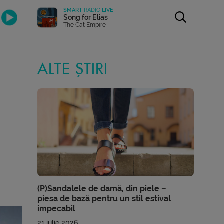
SMART
RADIO
LIVE
Song for Elias
The Cat Empire
ALTE ȘTIRI
(P)Sandalele de damă, din piele –
piesa de bază pentru un stil estival
impecabil
21 iulie 2026