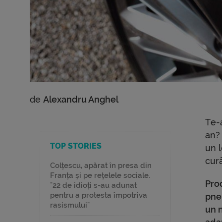
de
Alexandru Anghel
Te-
an? 
TOP STORIES
un l
curâ
Colțescu, apărat în presa din
Franța și pe rețelele sociale.
Prod
"22 de idioți s-au adunat
pentru a protesta împotriva
pneu
rasismului"
un 