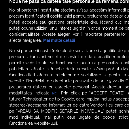
Nouă ne pasă ca datele tale personale să rămână conf
Noi și partenerii noștri
589
stocăm și/sau accesăm informații pe
precum identificatorii cookie unici pentru prelucrarea datelor c
Puteți accepta sau gestiona preferințele dvs. făcând clic ma
puteți opune utilizării unui interes legitim în orice moment pe p
confidențialitate. Aceste alegeri vor fi raportate partenerilor
afecta navigarea.
Mai multe detalii
Noi si partenerii nostri (retelele de socializare si agentiile de p
precum si furnizorii nostri de servicii de date analitice) prel
permite website-ului sa functioneze, pentru a personaliza conti
publicitare afisate in functie de interesele si/sau profilul dvs
ȘTIRI
SMART SHORTS
LIVE FEVER
BRUN
functionalitati aferente retelelor de socializare si pentru a 
website. Beneficiati de drepturile prevazute de art. 15-22 din 
ASCULTĂ ACUM RADIOURILE SMART
prelucrarea datelor cu caracter personal. Aceste drepturi pot
modalitatea indicata
. Prin click pe “ACCEPT TOATE”, ac
aici
Termeni și condiții
|
Politica de confidențialitate
|
Politica de
tuturor Tehnologiilor de tip Cookie, care implica inclusiv acceptu
Contact:
office@smartradio.ro
stocarea/accesarea informatiilor de catre Vendor-ii cu care co
pe “VREAU SA MODIFIC SETARILE INDIVIDUAL” puteti schimb
mod individual, mai putin cele legate de cookie stric
functionarea website-ului.