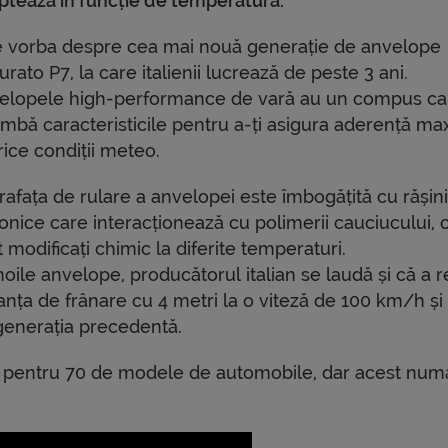
ptează în funcție de temperatură.
e vorba despre cea mai nouă generație de anvelope
urato P7, la care italienii lucrează de peste 3 ani.
elopele high-performance de vară au un compus ca
imbă caracteristicile pentru a-ți asigura aderență m
rice condiții meteo.
rafața de rulare a anvelopei este îmbogățită cu rășin
conice care interacționează cu polimerii cauciucului, 
 modificați chimic la diferite temperaturi.
oile anvelope, producătorul italian se laudă și că a 
anța de frânare cu 4 metri la o viteză de 100 km/h și
 generația precedentă.
 pentru 70 de modele de automobile, dar acest num