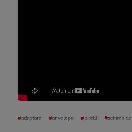
adaptare
anvelope
pirelli
schimb de 