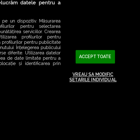
relucrăm datele pentru a
 pe un dispozitiv. Măsurarea
filurilor pentru selectarea
unătățirea serviciilor. Crearea
ilizarea profilurilor pentru
 profilurilor pentru publicitate
utului. Înțelegerea publicului
se diferite. Utilizarea datelor
ACCEPT TOATE
area de date limitate pentru a
ocație și identificarea prin
VREAU SA MODIFIC
SETARILE INDIVIDUAL
2026© SMART RADIO. Toate drepturile rezervate