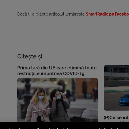
Dacă ti-a plăcut articolul urmărește
SmartRadio pe Facebo
Citește și
Prima țară din UE care elimină toate
restricțiile împotriva COVID-19
(P)Ce se î
geometria d