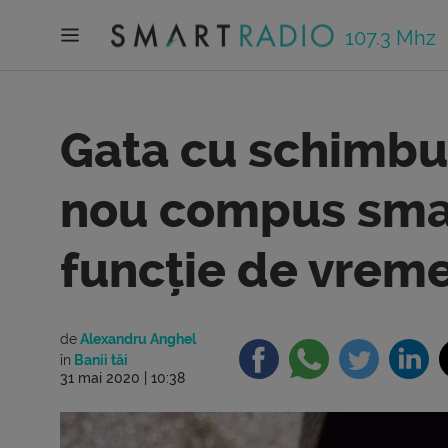
107.3 Mhz
Gata cu schimbu
nou compus smar
funcție de vrem
de
Alexandru Anghel
în
Banii tăi
31 mai 2020 | 10:38