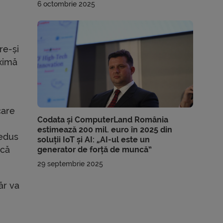
6 octombrie 2025
re-și
aximă
i
care
Codata și ComputerLand România
estimează 200 mil. euro în 2025 din
redus
soluții IoT și AI: „AI-ul este un
 că
generator de forță de muncă”
29 septembrie 2025
ăr va