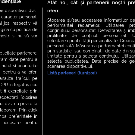
problemă
idențiale
Atât noi, cât și partenerii noștri p
oferi:
 dispozitivul dvs.,
u caracter personal.
Stocarea și/sau accesarea informațiilor de
i jos, respectiv vă
performanței reclamelor. Utilizarea pro
agina cu politica de
conținutului personalizat. Dezvoltarea și îmb
profilurilor de conținut personalizat. Ut
 noștri și nu vă vor
selectarea publicității personalizate. Crearea
personalizată. Măsurarea performanței conțin
prin statistici sau combinații de date din sur
ublicitate partenere,
limitate pentru a selecta conținutul. Utiliz
ucram date pentru a
selecta publicitatea. Date precise de geol
nutul si anunturile
scanarea dispozitivului.
., pentru a va oferi
Listă parteneri (furnizori)
CH FEVER
NIGHT FEVER
LIVE FEVER CONCERT
analiza traficul pe
GDPR in legatura cu
 fi exercitate prin
ceptati folosirea
 cookies
|
Contact
l dvs. cu privire la
laboram. Prin click
a preferintele in
t necesare pentru