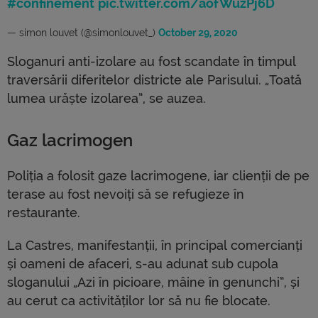
#confinement
pic.twitter.com/aofWuzPj6D
— simon louvet (@simonlouvet_)
October 29, 2020
Sloganuri anti-izolare au fost scandate în timpul
traversării diferitelor districte ale Parisului. „Toată
lumea urăște izolarea”, se auzea.
Gaz lacrimogen
Poliția a folosit gaze lacrimogene, iar clienții de pe
terase au fost nevoiți să se refugieze în
restaurante.
La Castres, manifestanții, în principal comercianți
și oameni de afaceri, s-au adunat sub cupola
sloganului „Azi în picioare, mâine în genunchi”, și
au cerut ca activităților lor să nu fie blocate.