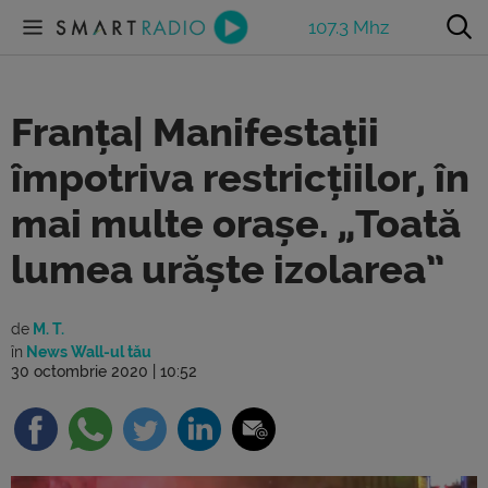
107.3 Mhz
Franța| Manifestații
împotriva restricțiilor, în
mai multe orașe. „Toată
lumea urăște izolarea”
de
M. T.
în
News Wall-ul tău
30 octombrie 2020 | 10:52