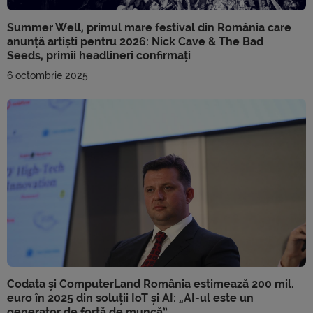
Summer Well, primul mare festival din România care
anunță artiști pentru 2026: Nick Cave & The Bad
Seeds, primii headlineri confirmați
6 octombrie 2025
Codata și ComputerLand România estimează 200 mil.
euro în 2025 din soluții IoT și AI: „AI-ul este un
generator de forță de muncă”