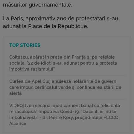
măsurilor guvernamentale.
La Paris, aproximativ 200 de protestatari s-au
adunat la Place de la République.
TOP STORIES
Colțescu, apărat în presa din Franța și pe rețelele
sociale. "22 de idioți s-au adunat pentru a protesta
împotriva rasismului"
Curtea de Apel Cluj anulează hotărârile de guvern
care impun certificatul verde și continuarea stării de
alertă
VIDEO| Ivermectina, medicament banal cu "eficiență
miraculoasă" împotriva Covid-19. "Dacă îl iei, nu te
îmbolnăvești" - dr. Pierre Kory, președintele FLCCC
Alliance