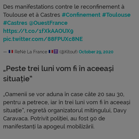
Des manifestations contre le reconfinement à
Toulouse et à Castres
#Confinement
#Toulouse
#Castres
@OuestFrance
https://t.co/1fXkAAOUX9
pic.twitter.com/88FPUXc8NE
—
ReNé La France
(@Kitouf)
October 29, 2020
„Peste trei luni vom fi în aceeași
situație”
„Oamenii se vor aduna în case câte 20 sau 30,
pentru a petrece, iar în trei luni vom fi în aceeași
situație”, regretă organizatorul mitingului, Davy
Caravaca. Potrivit poliției, au fost 90 de
manifestanți la apogeul mobilizării.