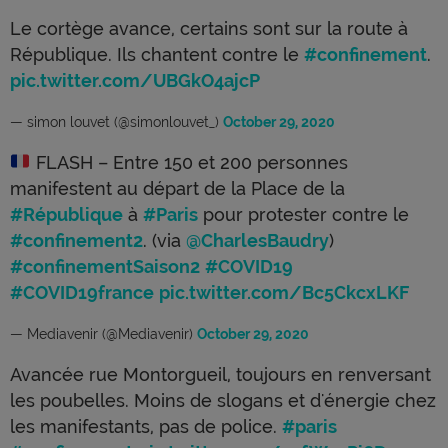
Le cortège avance, certains sont sur la route à
République. Ils chantent contre le
#confinement
.
pic.twitter.com/UBGkO4ajcP
— simon louvet (@simonlouvet_)
October 29, 2020
FLASH – Entre 150 et 200 personnes
manifestent au départ de la Place de la
#République
à
#Paris
pour protester contre le
#confinement2
. (via
@CharlesBaudry
)
#confinementSaison2
#COVID19
#COVID19france
pic.twitter.com/Bc5CkcxLKF
— Mediavenir (@Mediavenir)
October 29, 2020
Avancée rue Montorgueil, toujours en renversant
les poubelles. Moins de slogans et d'énergie chez
les manifestants, pas de police.
#paris