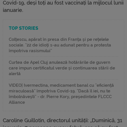
Covid-19, deși toți au fost vaccinați la mijlocul lunii
ianuarie.
TOP STORIES
Colțescu, apărat în presa din Franța și pe rețelele
sociale. "22 de idioți s-au adunat pentru a protesta
împotriva rasismului"
Curtea de Apel Cluj anulează hotărârile de guvern
care impun certificatul verde și continuarea stării de
alertă
VIDEO| Ivermectina, medicament banal cu "eficiență
miraculoasă" împotriva Covid-19. "Dacă îl iei, nu te
îmbolnăvești" - dr. Pierre Kory, președintele FLCCC
Alliance
Caroline Guillotin, directorul unității: „Duminică, 31