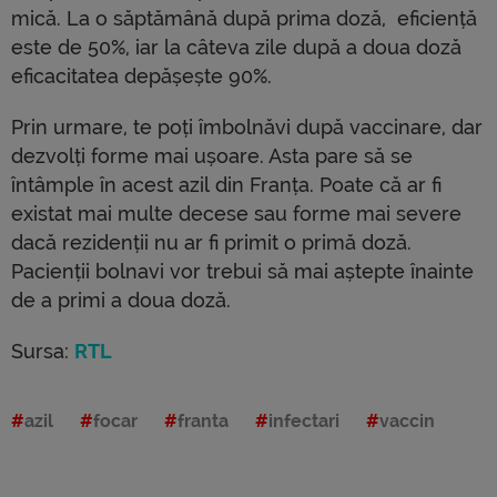
mică. La o săptămână după prima doză, eficiență
este de 50%, iar la câteva zile după a doua doză
eficacitatea depășește 90%.
Prin urmare, te poți îmbolnăvi după vaccinare, dar
dezvolți forme mai ușoare. Asta pare să se
întâmple în acest azil din Franța. Poate că ar fi
existat mai multe decese sau forme mai severe
dacă rezidenții nu ar fi primit o primă doză.
Pacienții bolnavi vor trebui să mai aștepte înainte
de a primi a doua doză.
Sursa:
RTL
azil
focar
franta
infectari
vaccin