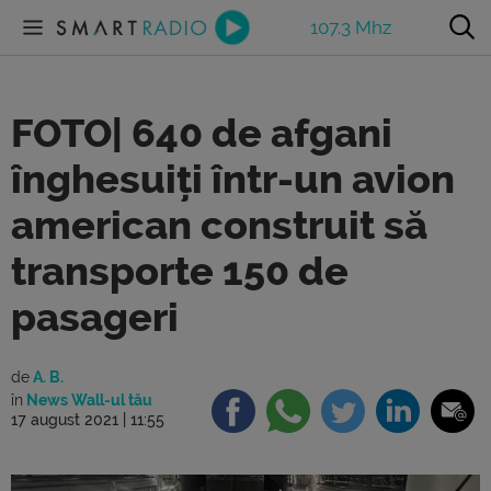
107.3 Mhz
FOTO| 640 de afgani
înghesuiți într-un avion
american construit să
transporte 150 de
pasageri
de
A. B.
în
News Wall-ul tău
17 august 2021 | 11:55