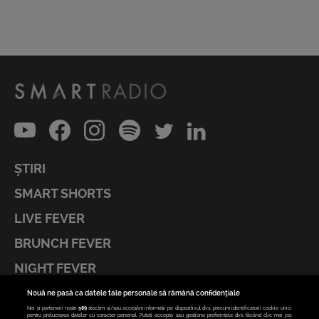
ȘTIRI
SMART SHORTS
LIVE FEVER
BRUNCH FEVER
NIGHT FEVER
LIVE FEVER CONCERT
Nouă ne pasă ca datele tale personale să rămână confidențiale
Noi și partenerii noștri
589
stocăm și/sau accesăm informații pe dispozitivul dvs., precum identificatorii cookie unici
ASCULTĂ ACUM RADIOURILE SMART
pentru prelucrarea datelor cu caracter personal. Puteți accepta sau gestiona preferințele dvs. făcând clic mai jos,