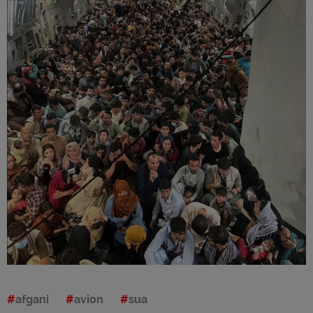
afgani
avion
sua