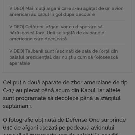
VIDEO| Mai mulți afgani care s-au agățat de un avion
american au căzut în gol după decolare
VIDEO| Cetățenii afgani vor cu disperare să
părăsească țara. Unii se agață de avioanele
americane care decolează
VIDEO| Talibanii sunt fascinați de sala de forță din
palatul prezidențial, dar nu știu cum să folosească
aparatele
Cel puțin două aparate de zbor amerciane de tip
C-17 au plecat până acum din Kabul, iar altele
sunt programate să decoleze până la sfârșitul
săptămânii.
O fotografie obținută de Defense One surprinde
640 de afgani așezați pe podeaua avionului