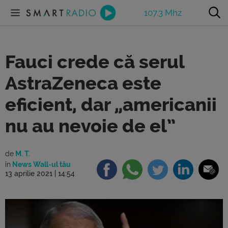
107.3 Mhz
Fauci crede că serul
AstraZeneca este
eficient, dar „americanii
nu au nevoie de el”
de
M. T.
în
News Wall-ul tău
13 aprilie 2021 | 14:54