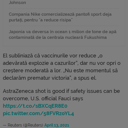
Johnson
Compania Nike comercializează pantofi sport deja
purtați, pentru "a reduce risipa"
Japonia va deversa în ocean 1 milion de tone de apă
contaminată de la centrala nucleară Fukushima
El subliniază că vaccinurile vor reduce „o
adevărată explozie a cazurilor”, dar nu vor opri o
creștere moderată a lor. „Nu este momentul să
declarăm prematur victoria”, a spus el.
AstraZeneca shot is good if safety issues can be
overcome, U.S. official Fauci says
https://t.co/sBXCqER8E0
pic.twitter.com/58FVRzoYL4
— Reuters (@Reuters)
April 13, 2021