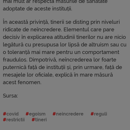
mai mult ar respecta măsurile de sănătate
adoptate de aceste instituții.
În această privință, tinerii se disting prin niveluri
ridicate de neîncredere. Elementul care pare
decisiv în explicarea atitudinii tinerilor nu are nicio
legătură cu presupusa lor lipsă de altruism sau cu
o toleranță mai mare pentru un comportament
fraudulos. Dimpotrivă, neîncrederea lor foarte
puternică față de instituții și, prin urmare, față de
mesajele lor oficiale, explică în mare măsură
acest fenomen.
Sursa:
covid
egoism
neincredere
reguli
restrictii
tineri