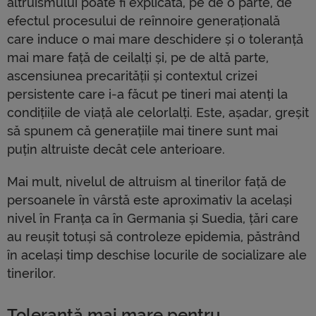
altruismului poate fi explicată, pe de o parte, de
efectul procesului de reînnoire generațională
care induce o mai mare deschidere și o toleranță
mai mare față de ceilalți și, pe de altă parte,
ascensiunea precarității și contextul crizei
persistente care i-a făcut pe tineri mai atenți la
condițiile de viață ale celorlalți. Este, așadar, greșit
să spunem că generațiile mai tinere sunt mai
puțin altruiste decât cele anterioare.
Mai mult, nivelul de altruism al tinerilor față de
persoanele în vârstă este aproximativ la același
nivel în Franța ca în Germania și Suedia, țări care
au reușit totuși să controleze epidemia, păstrând
în același timp deschise locurile de socializare ale
tinerilor.
Toleranță mai mare pentru