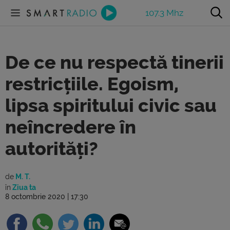
107.3 Mhz
De ce nu respectă tinerii
restricțiile. Egoism,
lipsa spiritului civic sau
neîncredere în
autorități?
de
M. T.
în
Ziua ta
8 octombrie 2020 | 17:30