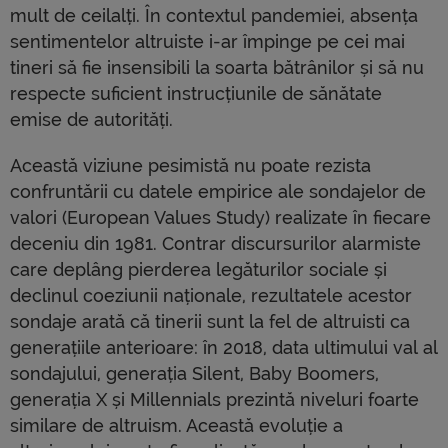
mult de ceilalți. În contextul pandemiei, absența
sentimentelor altruiste i-ar împinge pe cei mai
tineri să fie insensibili la soarta bătrânilor și să nu
respecte suficient instrucțiunile de sănătate
emise de autorități.
Această viziune pesimistă nu poate rezista
confruntării cu datele empirice ale sondajelor de
valori (European Values ​​Study) realizate în fiecare
deceniu din 1981. Contrar discursurilor alarmiste
care deplâng pierderea legăturilor sociale și
declinul coeziunii naționale, rezultatele acestor
sondaje arată că tinerii sunt la fel de altruisti ca
generațiile anterioare: în 2018, data ultimului val al
sondajului, generația Silent, Baby Boomers,
generația X și Millennials prezintă niveluri foarte
similare de altruism. Această evoluție a