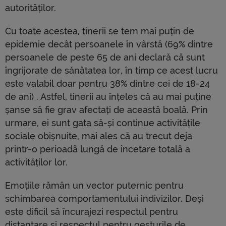
autorităților.
Cu toate acestea, tinerii se tem mai puțin de
epidemie decât persoanele în vârstă (69% dintre
persoanele de peste 65 de ani declară că sunt
îngrijorate de sănătatea lor, în timp ce acest lucru
este valabil doar pentru 38% dintre cei de 18-24
de ani) . Astfel, tinerii au înțeles că au mai puține
șanse să fie grav afectați de această boală. Prin
urmare, ei sunt gata să-și continue activitățile
sociale obișnuite, mai ales că au trecut deja
printr-o perioadă lungă de încetare totală a
activităților lor.
Emoțiile rămân un vector puternic pentru
schimbarea comportamentului indivizilor. Deși
este dificil să încurajezi respectul pentru
distanțare și respectul pentru gesturile de