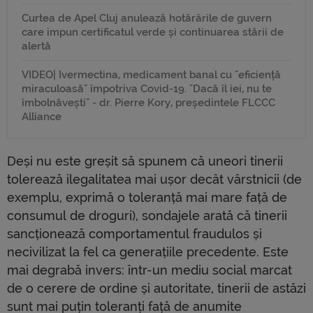
Curtea de Apel Cluj anulează hotărârile de guvern
care impun certificatul verde și continuarea stării de
alertă
VIDEO| Ivermectina, medicament banal cu "eficiență
miraculoasă" împotriva Covid-19. "Dacă îl iei, nu te
îmbolnăvești" - dr. Pierre Kory, președintele FLCCC
Alliance
Deși nu este greșit să spunem că uneori tinerii
tolerează ilegalitatea mai ușor decât vârstnicii (de
exemplu, exprimă o toleranță mai mare față de
consumul de droguri), sondajele arată că tinerii
sancționează comportamentul fraudulos și
necivilizat la fel ca generațiile precedente. Este
mai degrabă invers: într-un mediu social marcat
de o cerere de ordine și autoritate, tinerii de astăzi
sunt mai puțin toleranți față de anumite