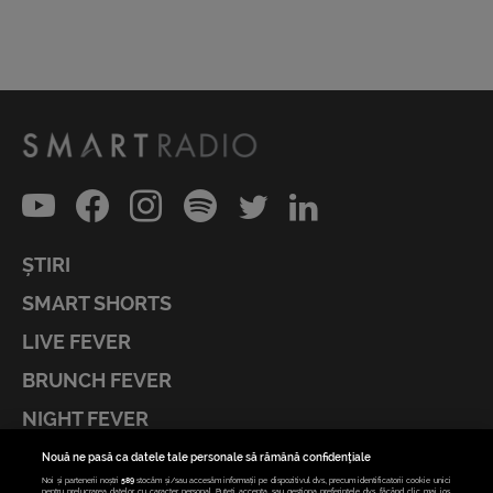
ȘTIRI
SMART SHORTS
LIVE FEVER
BRUNCH FEVER
NIGHT FEVER
LIVE FEVER CONCERT
Nouă ne pasă ca datele tale personale să rămână confidențiale
Noi și partenerii noștri
589
stocăm și/sau accesăm informații pe dispozitivul dvs., precum identificatorii cookie unici
pentru prelucrarea datelor cu caracter personal. Puteți accepta sau gestiona preferințele dvs. făcând clic mai jos,