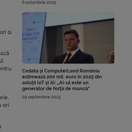
6 octombrie 2025
ri și
ască
l.
entru
Codata și ComputerLand România
a
estimează 200 mil. euro în 2025 din
soluții IoT și AI: „AI-ul este un
generator de forță de muncă”
rie,
29 septembrie 2025
 ori
ă