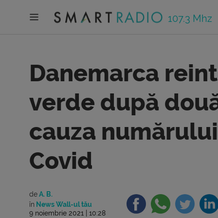
107.3 Mhz
Danemarca reintr
verde după două 
cauza numărului
Covid
de
A. B.
în
News Wall-ul tău
9 noiembrie 2021 | 10:28