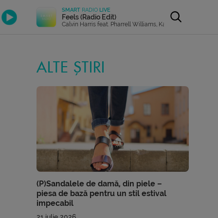
SMART
RADIO
LIVE
Feels (Radio Edit)
Calvin Harris feat. Pharrell Williams, Katy Perry & Big Sean
ALTE ȘTIRI
(P)Sandalele de damă, din piele –
piesa de bază pentru un stil estival
impecabil
21 iulie 2026