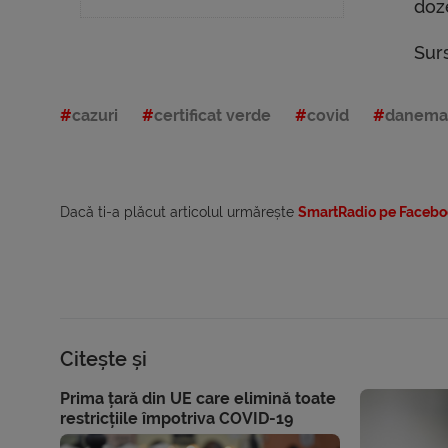
doz
Sur
cazuri
certificat verde
covid
danema
Dacă ti-a plăcut articolul urmărește
SmartRadio pe Facebo
Citește și
Prima țară din UE care elimină toate
restricțiile împotriva COVID-19