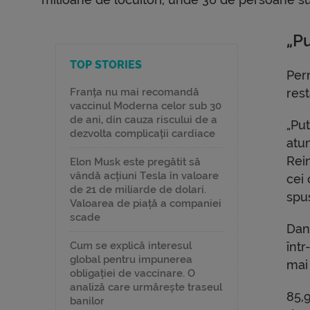
„P
TOP STORIES
Perm
Franța nu mai recomandă
rest
vaccinul Moderna celor sub 30
de ani, din cauza riscului de a
„Put
dezvolta complicații cardiace
atu
Rein
Elon Musk este pregătit să
vândă acțiuni Tesla în valoare
cei 
de 21 de miliarde de dolari.
spu
Valoarea de piață a companiei
scade
Dan
Cum se explică interesul
într
global pentru impunerea
mai
obligației de vaccinare. O
analiză care urmărește traseul
85,9
banilor