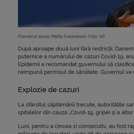
Premierul danez Mette Frederiksen. Foto: AP 
După aproape două luni fără restricții, Danem
puternice a numărului de cazuri Covid-19, an
Epidemii a recomandat guvernului să clasifice
reimpună permisul de sănătate. Guvernul va
Explozie de cazuri
La sfârșitul săptămânii trecute, autoritățile s
spitalelor din cauza „Covid-19, gripei și a altor
Luni, pentru a cincea zi consecutiv, au fost ra
milioane de locuitori, unde 36 de persoane sun