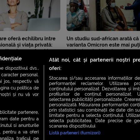
are oferă echilibru între
Un studiu sud-african arată că
ională și viața privată:
varianta Omicron este mai puț
ndă este pe primul loc
periculoasă chiar și pentru
nevaccinați
idențiale
Atât noi, cât și partenerii noștri p
oferi:
 dispozitivul dvs.,
u caracter personal.
Stocarea și/sau accesarea informațiilor de
i jos, respectiv vă
performanței reclamelor. Utilizarea pro
agina cu politica de
conținutului personalizat. Dezvoltarea și îmb
profilurilor de conținut personalizat. Ut
 noștri și nu vă vor
selectarea publicității personalizate. Crearea
personalizată. Măsurarea performanței conțin
prin statistici sau combinații de date din sur
ublicitate partenere,
limitate pentru a selecta conținutul. Utiliz
ucram date pentru a
selecta publicitatea. Date precise de geol
nutul si anunturile
scanarea dispozitivului.
., pentru a va oferi
Listă parteneri (furnizori)
CH FEVER
NIGHT FEVER
LIVE FEVER CONCERT
analiza traficul pe