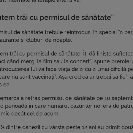
utem trăi cu permisul de sănătate”
isul de sănătate trebuie reintrodus, în special în baru
aurante și cluburi de noapte.
em trăi cu permisul de sănătate. Îți dă liniște suflete
nci când mergi la film sau la concert”, spune premieru
troducerea lui va face viața de zi cu zi „mai dificilă p
care nu sunt vaccinați”. Așa cred că ar trebui să fie”, 
s ea.
emarca a retras permisul de sănătate pe 10 septemb
-o perioadă în care numărul cazurilor noi era de patru
 mic decât cel de acum.
% dintre danezii cu vârsta peste 12 ani au primit dou