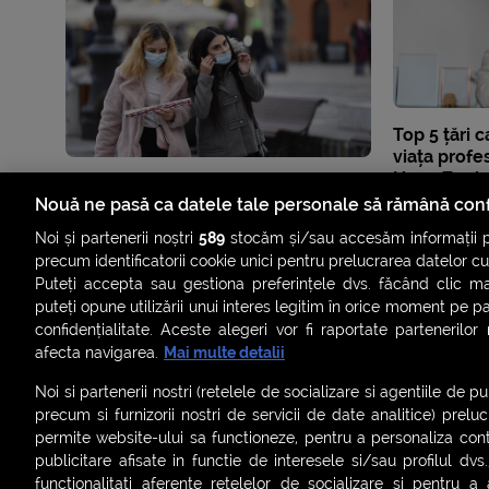
Top 5 țări c
viața profes
Noua Zeela
Nouă ne pasă ca datele tale personale să rămână conf
Noi și partenerii noștri
589
stocăm și/sau accesăm informații pe
precum identificatorii cookie unici pentru prelucrarea datelor c
Puteți accepta sau gestiona preferințele dvs. făcând clic ma
puteți opune utilizării unui interes legitim în orice moment pe p
confidențialitate. Aceste alegeri vor fi raportate partenerilor
afecta navigarea.
Mai multe detalii
Noi si partenerii nostri (retelele de socializare si agentiile de p
precum si furnizorii nostri de servicii de date analitice) prel
permite website-ului sa functioneze, pentru a personaliza conti
publicitare afisate in functie de interesele si/sau profilul dvs
ȘTIRI
SMART SHORTS
LIVE FEVER
BRUN
functionalitati aferente retelelor de socializare si pentru a 