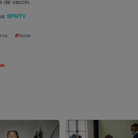
e de vaccin.
sa:
BFMTV
rca
focar
ok