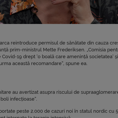
arca reintroduce permisul de sănătate din cauza creș
unță prim-ministrul Mette Frederiksen. „Comisia pent
 Covid-19 drept ‘o boală care amenință societatea’ și
 urma această recomandare”, spune ea.
anitare au avertizat asupra riscului de supraaglomerar
 boli infecțioase”.
portate peste 2.000 de cazuri noi în statul nordic cu 5
t internate la terapie intensivă.