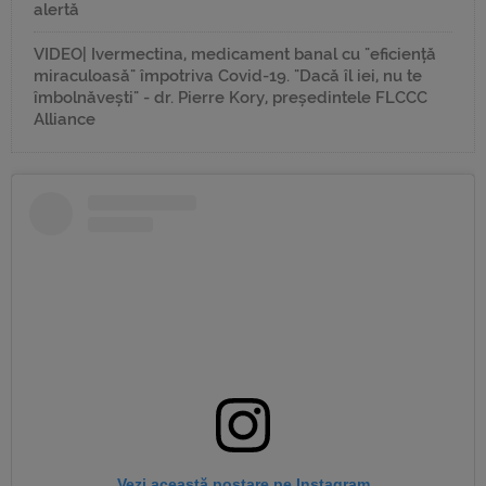
alertă
VIDEO| Ivermectina, medicament banal cu "eficiență
miraculoasă" împotriva Covid-19. "Dacă îl iei, nu te
îmbolnăvești" - dr. Pierre Kory, președintele FLCCC
Alliance
Vezi această postare pe Instagram