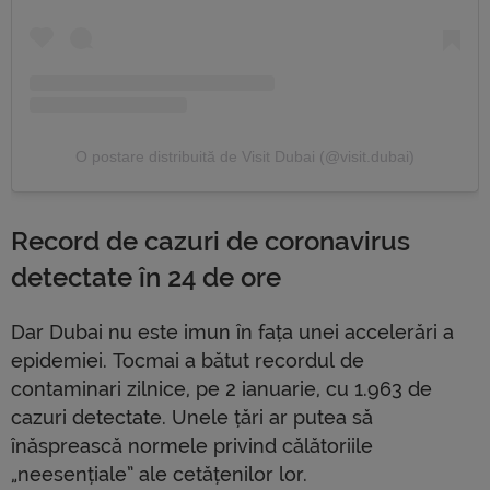
O postare distribuită de Visit Dubai (@visit.dubai)
Record de cazuri de coronavirus
detectate în 24 de ore
Dar Dubai nu este imun în fața unei accelerări a
epidemiei. Tocmai a bătut recordul de
contaminari zilnice, pe 2 ianuarie, cu 1.963 de
cazuri detectate. Unele țări ar putea să
înăsprească normele privind călătoriile
„neesențiale” ale cetățenilor lor.