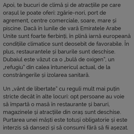
Apoi, te bucuri de climă și de atracțiile pe care
orașul le poate oferi: zgârie-nori, port de
agrement, centre comerciale, soare, mare și
piscine. Dacă în lunile de vară Emiratele Arabe
Unite sunt foarte fierbinți, în plină iarnă europeană
condițiile climatice sunt deosebit de favorabile. În
plus, restaurantele și barurile sunt deschise.
Dubaiul este văzut ca o „bulă de oxigen”, un
„refugiu” din calea întunericul actual, de la
constrângerile și izolarea sanitară.
Un „vânt de libertate” cu reguli mult mai puțin
stricte decât în ​​alte locuri: opt persoane au voie
să împartă o masă în restaurante și baruri,
magazinele și atracțiile din oraș sunt deschise.
Purtarea unei măști este totuși obligatorie și este
interzis să dansezi și să consumi fără să fii așezat.