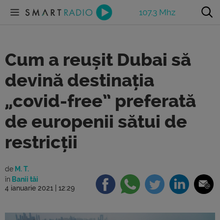
107.3 Mhz
Cum a reușit Dubai să
devină destinația
„covid-free” preferată
de europenii sătui de
restricții
de
M. T.
în
Banii tăi
4 ianuarie 2021 | 12:29