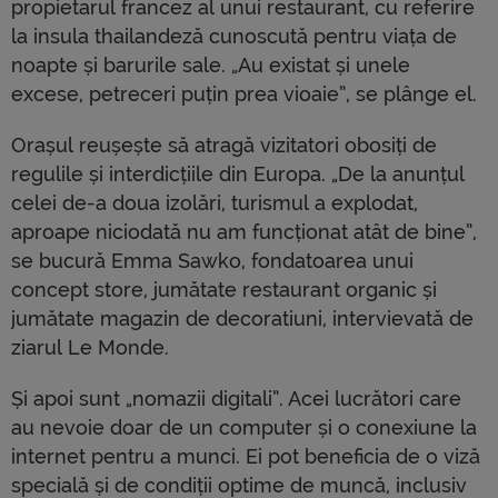
propietarul francez al unui restaurant, cu referire
la insula thailandeză cunoscută pentru viața de
noapte și barurile sale. „Au existat și unele
excese, petreceri puțin prea vioaie”, se plânge el.
Orașul reușește să atragă vizitatori obosiți de
regulile și interdicțiile din Europa. „De la anunțul
celei de-a doua izolări, turismul a explodat,
aproape niciodată nu am funcționat atât de bine”,
se bucură Emma Sawko, fondatoarea unui
concept store, jumătate restaurant organic și
jumătate magazin de decoratiuni, intervievată de
ziarul Le Monde.
Și apoi sunt „nomazii digitali”. Acei lucrători care
au nevoie doar de un computer și o conexiune la
internet pentru a munci. Ei pot beneficia de o viză
specială și de condiții optime de muncă, inclusiv