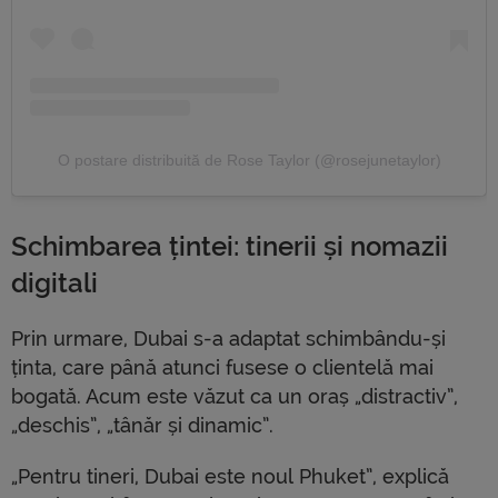
O postare distribuită de Rose Taylor (@rosejunetaylor)
Schimbarea țintei: tinerii și nomazii
digitali
Prin urmare, Dubai s-a adaptat schimbându-și
ținta, care până atunci fusese o clientelă mai
bogată. Acum este văzut ca un oraș „distractiv”,
„deschis”, „tânăr și dinamic”.
„Pentru tineri, Dubai este noul Phuket”, explică