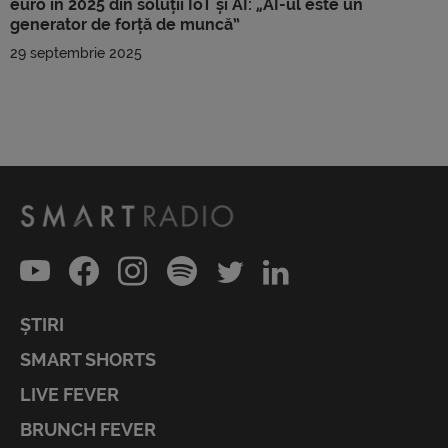
euro în 2025 din soluții IoT și AI: „AI-ul este un
generator de forță de muncă”
29 septembrie 2025
ȘTIRI
SMART SHORTS
LIVE FEVER
BRUNCH FEVER