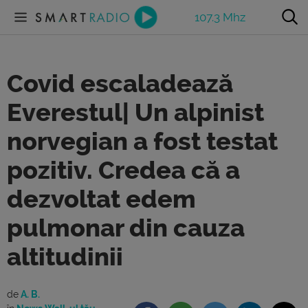
107.3 Mhz
Covid escaladează
Everestul| Un alpinist
norvegian a fost testat
pozitiv. Credea că a
dezvoltat edem
pulmonar din cauza
altitudinii
de
A. B.