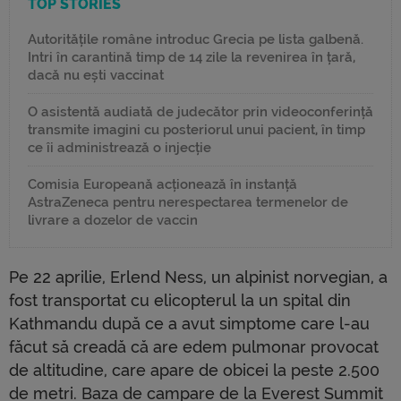
TOP STORIES
Autoritățile române introduc Grecia pe lista galbenă.
Intri în carantină timp de 14 zile la revenirea în țară,
dacă nu ești vaccinat
O asistentă audiată de judecător prin videoconferință
transmite imagini cu posteriorul unui pacient, în timp
ce îi administrează o injecție
Comisia Europeană acționează în instanță
AstraZeneca pentru nerespectarea termenelor de
livrare a dozelor de vaccin
Pe 22 aprilie, Erlend Ness, un alpinist norvegian, a
fost transportat cu elicopterul la un spital din
Kathmandu după ce a avut simptome care l-au
făcut să creadă că are edem pulmonar provocat
de altitudine, care apare de obicei la peste 2.500
de metri. Baza de campare de la Everest Summit