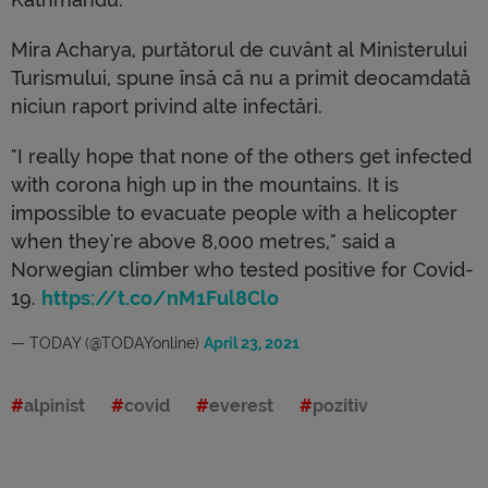
Mira Acharya, purtătorul de cuvânt al Ministerului
Turismului, spune însă că nu a primit deocamdată
niciun raport privind alte infectări.
"I really hope that none of the others get infected
with corona high up in the mountains. It is
impossible to evacuate people with a helicopter
when they're above 8,000 metres," said a
Norwegian climber who tested positive for Covid-
19.
https://t.co/nM1Ful8Clo
— TODAY (@TODAYonline)
April 23, 2021
alpinist
covid
everest
pozitiv